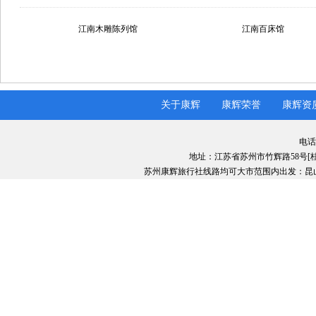
江南木雕陈列馆
江南百床馆
关于康辉
康辉荣誉
康辉资
电话：
地址：江苏省苏州市竹辉路58号[
苏州康辉旅行社线路均可大市范围内出发：昆