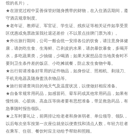
馆的名片）。
★在游览过程中妥善保管好随身携带的财物，在入住酒店期间，遵
守酒店规章制度。
★老年证、教师证、军官证、学生证、残疾证等相关证件如享受景
区优惠或免票政策我社退还差价（不以景点挂牌门票为准）。
★外出旅行期间，公司一般会统一安排各位的饮食，请注意身体健
康，请勿吃生食、生海鲜、己剥皮的水果，请勿暴饮暴食，多喝开
水，多吃蔬果类，少抽烟，少喝酒；如果大家想品尝当地美食时不
要到卫生条件差的饭店、小吃摊就餐，防止发生食物中毒。
★出行前请准备好常用的证件物品，如身份证、照相机、剃须刀、
手机充电器及随身盥洗衣物品等。
★旅行前请查询目的地天气及温度状况，以便做好相应准备。
★自备常规常用药品，如感冒药、晕车药或其他常用药品，如果有
慢性病、心脏病、高血压等病者要有思想准备，带足救急药品，有
急事随时报告领队。
★上车时要礼让，前两排让给老者和身体弱者、单位领导、领队，
以后每次坐车按第一次座位就坐以便查找和清点人数，年轻力壮者
在乘车、住宿、餐饮时应主动给予帮助和照顾。