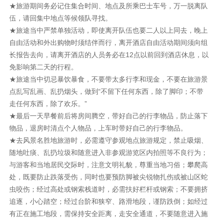
★旅游期间务必记住集合时间、地点及所乘巴士车号，万一脱离队
伍，请回集中地点等候领队寻找。
★旅途当中严禁单独活动，即使离开队伍也要二人以上同去，晚上
自由活动和外出购物时须结伴而行，离开酒店自由活动期间须向组
长报告去向，请离开酒店的人员务必在12点以前回到酒店休息，以
免影响第二天的行程。
★旅途当中切忌暴饮暴食，不要带太多行李和现金，不要在旅游景
点乱写乱画、乱扔烟头，做到“不留下任何东西，除了脚印；不带
走任何东西，除了欢乐。”
★最后一天早餐前后将房间腾空，带好自己的行李物品，防止落下
物品，退房时清点个人物品，上车时带好自己的行李物品。
★去风景名胜地旅游时，必需遵守参观地点旅游规定，禁止吸烟、
随地吐痰、乱扔垃圾和随意进入非参观游览区内拍照等不良行为；
与游客和当地居民交际时，注意文明礼貌，尊重当地习俗；攀爬高
处，既要防止跌落受伤，同时也要预防脚被尖锐物扎伤或被山区蛇
虫咬伤；经过高处或钢索栈道时，必需扶好栏杆或钢索；不要拥挤
追逐，小心踏空；经过台阶和狭窄、路滑地段，谨防跌倒；如经过
有正在施工地段，需保持安全距离，走安全通道，不要随意进入施