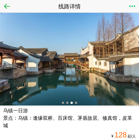
线路详情
乌镇一日游
景点：乌镇：逢缘双桥、百床馆、茅盾故居、修真馆，皮革
城
128
¥
起/人