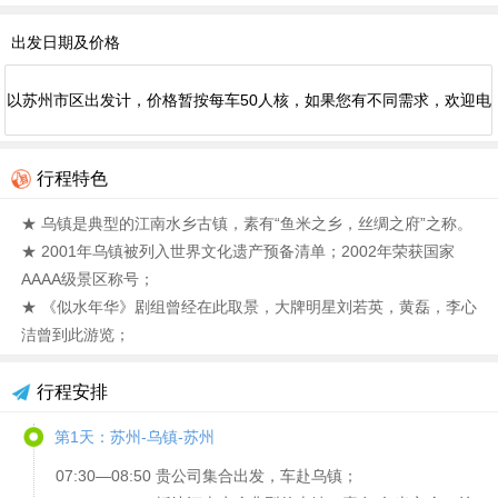
出发日期及价格
以苏州市区出发计，价格暂按每车50人核，如果您有不同需求，欢迎电
话我们。
行程特色
★ 乌镇是典型的江南水乡古镇，素有“鱼米之乡，丝绸之府”之称。
★ 2001年乌镇被列入世界文化遗产预备清单；2002年荣获国家
AAAA级景区称号；
★ 《似水年华》剧组曾经在此取景，大牌明星刘若英，黄磊，李心
洁曾到此游览；
行程安排
第1天：苏州-乌镇-苏州
07:30—08:50 贵公司集合出发，车赴乌镇；