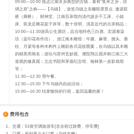
09:00—10:00 抵达江南水乡典型的古镇，素有“鱼米之乡，丝
绸之府”之称——【乌镇】，游览乌镇之东栅联票景点: 逢源双
桥（廊桥）、财神堂、江南百床馆内清代拔步千工床、小姐
床、双龙足雕花架子床等，数十张明、清及近代的古床精品；
10:00—11:30游高公生酒坊，品当地特色三白酒、宏源泰染
坊（蓝印花布作坊）、游江南木雕馆：牛腿、麻替、挑头、垂
柱、月梁等各种木构件上雕刻各式花纹图案，在乌镇以其木雕
的精美而闻名；游玩与苏州玄妙观、濮院翔云观并称江南三大
道观的修真观；立志书院和茅盾纪念馆、翰林第一皮影戏馆
等；
11:30—12:30 用午餐。
12:30—15:00 下午乌镇内自由活动；
15:00—16:30 结束愉快的行程，返回温馨的家！
费用包含
1、交通：53座空调旅游车[含全程过路费、停车费]
2、门票：所列景点大门票（乌镇东栅）