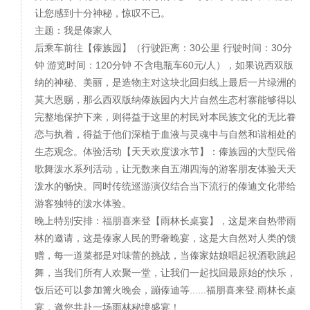
让您感到十分神秘，惊叹不已。
主题：我是傣家人
后乘车前往【傣族园】（行驶距离：30公里 行驶时间：30分
钟 游览时间：120分钟 不含电瓶车60元/人），如果说西双版
纳的神秘、美丽，是造物主对这块北回归线上最后一片绿洲的
莫大恩赐，那么西双版纳傣族园内大片自然生态村寨能够得以
完整地保护下来，则得益于这里的村民对本民族文化的无比眷
恋与执着，得益于他们深植于血液与灵魂中与自然和谐相处的
生态观念。体验活动【天天欢度泼水节】：傣族园的大型民俗
歌舞泼水系列活动，让无数来自五湖四海的游客朋友体验天天
泼水的畅快。同时传统巡游演仪结合当下流行的傣迪文化带给
游客独特的泼水体验。
晚上特别安排：福朋喜来登【雨林长桌宴】，这是来自热带雨
林的邀请，这是傣家人民的野奢晚宴，这是大自然对人类的馈
赠，每一道菜都是对味蕾的挑战，当傣家姑娘唱起祝酒歌跳起
舞，当我们所有人欢聚一堂，让我们一起找回最原始的快乐，
饭后还可以参加篝火晚会，蹦傣迪等......福朋喜来登.雨林长桌
宴，邀您共赴一场雨林秘境盛宴！