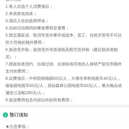
1.客人自选个人消费项目；
2.单房差或加床；
3.酒店入住的匙牌押金；
4.自由活动期间的餐食费和交通费；
5.因交通延误、取消等意外事件或战争、罢工、自然灾害等不可抗
拒力导致的额外费用；
6.旅游意外险：旅游意外伤害保险及航空意外险（建议旅游者购
买）；
7.因旅游者违约、自身过错、自身疾病导致的人身财产损失而额外
支付的费用；
8.自费项目：中科院植物园50元/人，大佛寺单程电瓶车40元/人，
傣族园电瓶车60元/人，原始森林公园电瓶车60元/人，篝火晚会或
澜沧江游船280元/人；
9.旅游费用包含内容以外的所有费用；
预订须知
★注意事项：