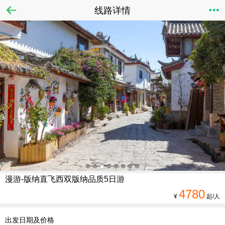
线路详情
漫游-版纳直飞西双版纳品质5日游
4780
¥
起/人
出发日期及价格