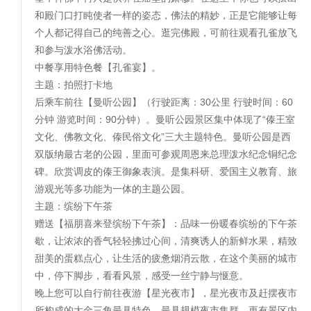
和殿门口打盹使者一样的姿态，佛法的精妙，正是它能够让每
个人都记得自己的纯善之心。逛完佛殿，可前往观看孔雀放飞
和参与泼水浴佛活动。
中餐享用特色餐【孔雀宴】。
主题：拍照打卡地
后乘车前往【曼听公园】（行驶距离：30公里 行驶时间：60
分钟 游览时间：90分钟）。曼听公园景区集中体现了“傣王室
文化、佛教文化、傣民俗文化”三大主题特色。曼听公园是西
双版纳最古老的公园，里面可参观周恩来总理泼水纪念铜纪念
碑。欣赏调皮的傣王御象表演。是集科研、爱国主义教育、旅
游观光等多功能为一体的主题公园。
主题：缤纷下午茶
赠送【福朋喜来登缤纷下午茶】：品味一份暖春缤纷的下午茶
歇，让浓浓的香气轻轻拂过心间，清爽诱人的新鲜水果，精致
甜美的蛋糕点心，让生活的疲惫烟消云散，在这个美丽的城市
中，停下脚步，看看风景，感受一丝宁静与惬意。
晚上您可以自行前往夜游【星光夜市】，星光夜市及赶摆夜市
所构成的大金三角最具特色、最具规模夜市集群，更有景区内