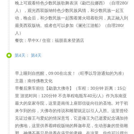
晚上可观看特色少数民族歌舞表演《勐巴拉娜西》（自理280/
人），观光西双版纳特色少数民族风情，和少数民族一起互
动，晚会后，和少数民族一起围着篝火唱着歌同，真正融入到
最美西双版纳。或者也可以参加《澜沧江游船》（自理280/
人）
餐饮：早中X / 住宿：福朋喜来登酒店
第4天： 第4天
早上睡到自然醒，09:00在出发！（旺季以导游通知的为准）
主题：南传佛教文化
早餐后乘车前往【勐泐大佛寺】（车程：30分钟 距离：15公
里 游览时间：120分钟 不含单程电瓶车40元/人）作为东南亚
最大的皇家寺院，这里是南传上座部信徒向往的圣地。对于初
来乍到的你，大佛寺的传说和雕塑就足以引人入胜。这里曾经
见证过傣王与爱妃的情深意笃，它是傣王为已逝爱妃念诵加持
的佛地，这里供养着睥睨版纳的释迦牟尼，生动形象的世俗雕
塑，神佛不再只是供养在庙堂的肃穆。在这里，你也可以摆出