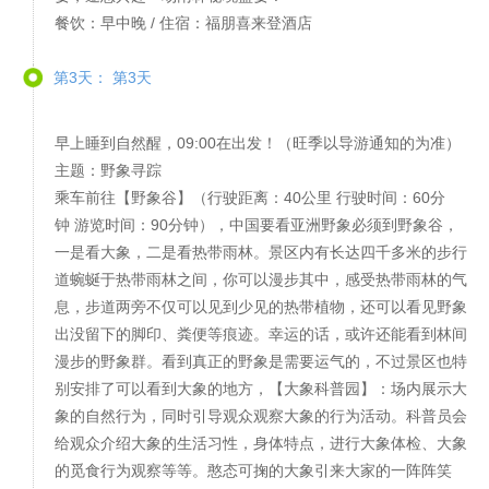
餐饮：早中晚 / 住宿：福朋喜来登酒店
第3天： 第3天
早上睡到自然醒，09:00在出发！（旺季以导游通知的为准）
主题：野象寻踪
乘车前往【野象谷】（行驶距离：40公里 行驶时间：60分
钟 游览时间：90分钟），中国要看亚洲野象必须到野象谷，
一是看大象，二是看热带雨林。景区内有长达四千多米的步行
道蜿蜒于热带雨林之间，你可以漫步其中，感受热带雨林的气
息，步道两旁不仅可以见到少见的热带植物，还可以看见野象
出没留下的脚印、粪便等痕迹。幸运的话，或许还能看到林间
漫步的野象群。看到真正的野象是需要运气的，不过景区也特
别安排了可以看到大象的地方，【大象科普园】：场内展示大
象的自然行为，同时引导观众观察大象的行为活动。科普员会
给观众介绍大象的生活习性，身体特点，进行大象体检、大象
的觅食行为观察等等。憨态可掬的大象引来大家的一阵阵笑