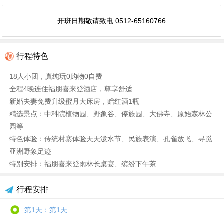
开班日期敬请致电:0512-65160766
行程特色
18人小团，真纯玩0购物0自费
全程4晚连住福朋喜来登酒店，尊享舒适
新婚夫妻免费升级蜜月大床房，赠红酒1瓶
精选景点：中科院植物园、野象谷、傣族园、大佛寺、原始森林公
园等
特色体验：传统村寨体验天天泼水节、民族表演、孔雀放飞、寻觅
亚洲野象足迹
特别安排：福朋喜来登雨林长桌宴、缤纷下午茶
行程安排
第1天：第1天