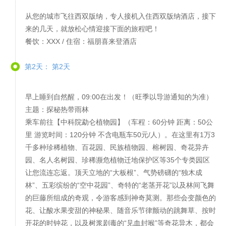
从您的城市飞往西双版纳，专人接机入住西双版纳酒店，接下
来的几天，就放松心情迎接下面的旅程吧！
餐饮：XXX / 住宿：福朋喜来登酒店
第2天： 第2天
早上睡到自然醒，09:00在出发！（旺季以导游通知的为准）
主题：探秘热带雨林
乘车前往【中科院勐仑植物园】（车程：60分钟 距离：50公
里 游览时间：120分钟 不含电瓶车50元/人）。在这里有1万3
千多种珍稀植物、百花园、民族植物园、榕树园、奇花异卉
园、名人名树园、珍稀濒危植物迁地保护区等35个专类园区
让您流连忘返。顶天立地的“大板根”、气势磅礴的“独木成
林”、五彩缤纷的“空中花园”、奇特的“老茎开花”以及林间飞舞
的巨藤所组成的奇观，令游客感到神奇莫测。那些会变颜色的
花、让酸水果变甜的神秘果、随音乐节律颤动的跳舞草、按时
开花的时钟花，以及树浆剧毒的“见血封喉”等奇花异木，都会