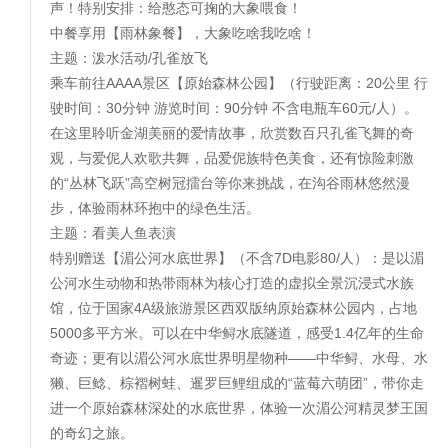
声！特别安排：给憨态可掬的大象喂食！
中餐享用【雨林象餐】，大象吃啥我吃啥！
主题：泼水活动/孔雀放飞
乘车前往AAAA景区【原始森林公园】（行驶距离：20公里 行
驶时间：30分钟 游览时间：90分钟 不含电瓶车60元/人）。
在这里聆听金湖美丽的爱情故事，欣赏数百只孔雀飞舞的奇
观，与爱伲人欢歌共舞，品爱伲族特色美食，还有惊险刺激
的“丛林飞跃”高空树冠擂台等你来挑战，在沟谷雨林悠然漫
步，体验雨林环抱中的绿色生活。
主题：看美人鱼表演
特别赠送【湄公河水底世界】（不含7D电影80/人）：是以湄
公河水生动物和热带雨林为核心打造的虚拟全景沉浸式水族
馆，位于国家4A级旅游景区西双版纳原始森林公园内，占地
5000多平方米。可以在中华鲟水底隧道，感受1.4亿年的生命
奇迹；更有以湄公河水底世界明星物种——中华鲟、水母、水
獭、巨鲶、棕褶树蛙、暹罗巨鲤组成的“蓝莓六萌团”，带你走
进一个原始森林深处的水底世界，体验一次湄公河精灵梦王国
的奇幻之旅。