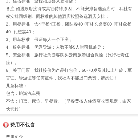
1、住宿标准：全程福朋喜来登酒店；
备注:如遇政府接待或其它特殊原因，不能安排备选酒店时，我社有
权安排同级别、同标准的其他酒店按照备选酒店安排；
2、用餐标准：含4早餐4正餐，团队餐40+雨林长桌宴60+雨林象餐
40+孔雀宴40；
3、用车标准：保证每人一个正座；
4、服务标准：优秀导游；人数不够5人时司机兼导；
5、安全标准：旅行社为游客购买云南旅游组合保险（旅行社责任
险）。
6、关于门票：我社接价为产品打包价，60-70岁及其以上年龄，军
官证、导游证等任何证件，我社均不能退门票费，请悉知！
儿童标准：
包含：旅游汽车费
不含：门票、床位、早餐费。（早餐费按入住酒店收费规定，由家
长现付）
费用不包含
费用包含