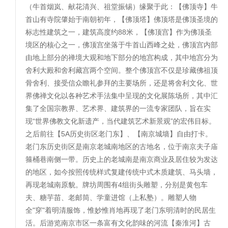
（牛首烟岚、献花清兴、祖堂振锡）缘聚于此：【佛顶寺】牛
首山有寺院肇始于南朝初年，【佛顶塔】佛顶塔是佛顶圣境的
标志性建筑之一，建筑高度约88米，【佛顶宫】作为佛顶圣
境区的核心之一，佛顶宫坐落于牛首山西峰之处，佛顶宫内部
由地上部分的禅境大观和地下部分的地宫构成，其中地宫分为
舍利大殿和舍利藏宫两个空间。整个佛顶宫不仅是珍藏佛祖顶
骨舍利、接受信众瞻礼参拜的主要场所，还是将舍利文化、世
界佛禅文化以各种艺术手法集中呈现的文化展陈场所，其中汇
集了全国宗教界、艺术界、建筑界的一流专家团队，旨在实
现“世界佛教文化新遗产，当代建筑艺术新景观”的宏伟目标。
之后前往【5A历史街区老门东】、【南京城墙】自由打卡。
老门东历史街区是南京老城南地区的古地名，位于南京夫子庙
箍桶巷南侧一带。历史上的老城南是南京商业及居住较为发达
的地区，如今按照传统样式复建传统中式木质建筑、马头墙，
再现老城南原貌。牌坊周围有4组街头雕塑，分别是黄包车
夫、糖芋苗、老邮筒、学童进馆（上私塾）。雕塑人物
全"穿"着明清服饰，惟妙惟肖地再现了老门东明清时的民居生
活。后游览南京市区一条富有文化韵味的河流【秦淮河】古