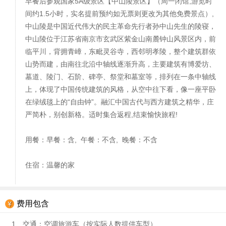
早餐后参观国家5A级景区【中山陵景区】（周一闭馆,游览时
间约1.5小时，实名提前预约如无票则更改为其他免费景点）,
中山陵是中国近代伟大的民主革命先行者孙中山先生的陵寝，
中山陵位于江苏省南京市玄武区紫金山南麓钟山风景区内，前
临平川，背拥青嶂，东毗灵谷寺，西邻明孝陵，整个建筑群依
山势而建，由南往北沿中轴线逐渐升高，主要建筑有博爱坊、
墓道、陵门、石阶、碑亭、祭堂和墓室等，排列在一条中轴线
上，体现了中国传统建筑的风格，从空中往下看，像一座平卧
在绿绒毯上的“自由钟”。融汇中国古代与西方建筑之精华，庄
严简朴，别创新格。适时集合返程,结束愉快旅程!
用餐：早餐：含, 午餐：不含, 晚餐：不含
住宿：温馨的家
费用包含
1、交通：空调旅游车（按实际人数提供车型）