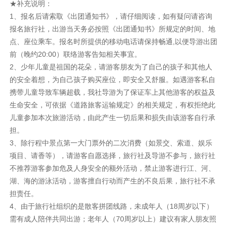
★补充说明：
1、报名后请索取《出团通知书》，请仔细阅读，如有疑问请咨询
报名旅行社，出游当天务必按照《出团通知书》所规定的时间、地
点、座位乘车。报名时所提供的移动电话请保持畅通,以便导游出团
前（晚约20:00）联络游客告知相关事宜。
2、少年儿童是祖国的花朵，请游客朋友为了自己的孩子和其他人
的安全着想，为自己孩子购买座位，即安全又舒服。如遇游客私自
携带儿童导致车辆超载，我社导游为了保证车上其他游客的权益及
生命安全，可依据《道路旅客运输规定》的相关规定，有权拒绝此
儿童参加本次旅游活动，由此产生一切后果和损失由该游客自行承
担。
3、除行程中景点第一大门票外的二次消费（如景交、索道、娱乐
项目、请香等），请游客自愿选择，旅行社及导游不参与，旅行社
不推荐游客参加危及人身安全的额外活动，禁止游客进行江、河、
湖、海的游泳活动，游客擅自行动而产生的不良后果，旅行社不承
担责任。
4、由于旅行社组织的是散客拼团线路，未成年人（18周岁以下）
需有成人陪伴共同出游；老年人（70周岁以上）建议有家人朋友照