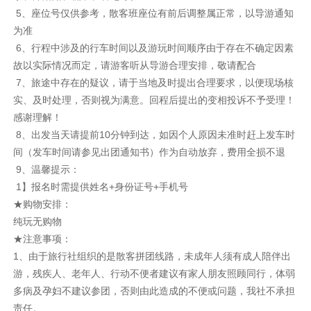
5、座位号仅供参考，散客班座位有前后调整属正常，以导游通知
为准
6、行程中涉及的行车时间以及游玩时间顺序由于存在不确定因素
故以实际情况而定，请游客听从导游合理安排，敬请配合
7、旅途中存在的疑议，请于当地及时提出合理要求，以便现场核
实、及时处理，否则视为满意。回程后提出的变相投诉不予受理！
感谢理解！
8、出发当天请提前10分钟到达，如因个人原因未准时赶上发车时
间（发车时间请参见出团通知书）作为自动放弃，费用全损不退
9、温馨提示：
1】报名时需提供姓名+身份证号+手机号
★购物安排：
纯玩无购物
★注意事项：
1、由于旅行社组织的是散客拼团线路，未成年人须有成人陪伴出
游，残疾人、老年人、行动不便者建议有家人朋友照顾同行，体弱
多病及孕妇不建议参团，否则由此造成的不便或问题，我社不承担
责任。