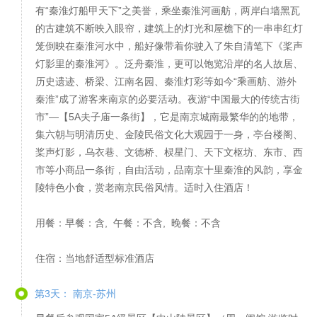
有“秦淮灯船甲天下”之美誉，乘坐秦淮河画舫，两岸白墙黑瓦
的古建筑不断映入眼帘，建筑上的灯光和屋檐下的一串串红灯
笼倒映在秦淮河水中，船好像带着你驶入了朱自清笔下《桨声
灯影里的秦淮河》。泛舟秦淮，更可以饱览沿岸的名人故居、
历史遗迹、桥梁、江南名园、秦淮灯彩等如今“乘画舫、游外
秦淮”成了游客来南京的必要活动。夜游“中国最大的传统古街
市”—【5A夫子庙一条街】，它是南京城南最繁华的的地带，
集六朝与明清历史、金陵民俗文化大观园于一身，亭台楼阁、
桨声灯影，乌衣巷、文德桥、棂星门、天下文枢坊、东市、西
市等小商品一条街，自由活动，品南京十里秦淮的风韵，享金
陵特色小食，赏老南京民俗风情。适时入住酒店！
用餐：早餐：含, 午餐：不含, 晚餐：不含
住宿：当地舒适型标准酒店
第3天： 南京-苏州