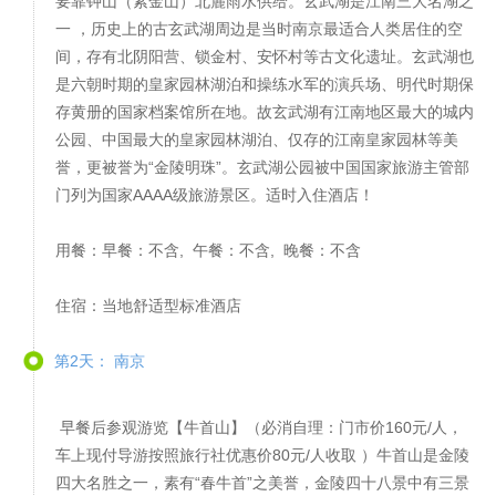
要靠钟山（紫金山）北麓雨水供给。玄武湖是江南三大名湖之
一 ，历史上的古玄武湖周边是当时南京最适合人类居住的空
间，存有北阴阳营、锁金村、安怀村等古文化遗址。玄武湖也
是六朝时期的皇家园林湖泊和操练水军的演兵场、明代时期保
存黄册的国家档案馆所在地。故玄武湖有江南地区最大的城内
公园、中国最大的皇家园林湖泊、仅存的江南皇家园林等美
誉，更被誉为“金陵明珠”。玄武湖公园被中国国家旅游主管部
门列为国家AAAA级旅游景区。适时入住酒店！
用餐：早餐：不含, 午餐：不含, 晚餐：不含
住宿：当地舒适型标准酒店
第2天： 南京
早餐后参观游览【牛首山】（必消自理：门市价160元/人，
车上现付导游按照旅行社优惠价80元/人收取 ）牛首山是金陵
四大名胜之一，素有“春牛首”之美誉，金陵四十八景中有三景