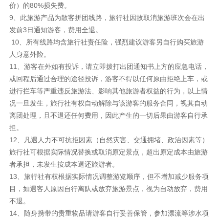
价）的80%损失费。
9、此旅游产品为散客拼团线路，旅行社因故取消旅游班次会在出
发前3日通知游客，费用全退。
10、所有线路均含旅行社责任险，强烈建议游客另自行购买旅游
人身意外险。
11、游客在外如有投诉，请立即拨打出团通知书上方的应急电话，
或回程后通过合理的途径投诉，游客不得以任何原由拒绝上车，或
进行拦车等严重违反旅游法、影响其他旅游者权益的行为，以上情
况一旦发生，旅行社有权自动解除与该游客的服务合同，视其自动
离团处理，且不退还任何费用，因此产生的一切后果由游客自行承
担。
12、凡遇人力不可抗拒因素（自然灾害、交通拥堵、政治因素等）
旅行社可根据实际情况替换或取消原定景点，超出原定成本由旅游
者承担，未发生按成本退还旅游者。
13、旅行社有权根据实际情况调整游览顺序，但不增加减少服务项
目，如遇客人原因自行离队或放弃旅游景点，视为自动放弃，费用
不退。
14、随身携带的贵重物品请游客自行妥善保管，参加漂流等涉水项