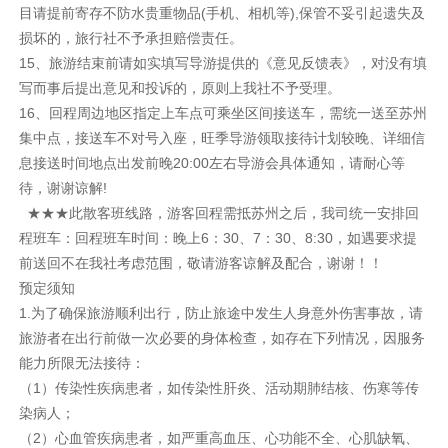
目请提前寄存不防水贵重物品(手机、相机等),保管不妥引起遗失及
损坏的，旅行社不予承担赔偿责任。
15、旅游结束前请如实填写导游提供的《意见反馈表》，对没有填
写而事后提出意见和投诉的，原则上我社不予受理。
16、回程周边地区指定上车点可乘坐区间接送车，需统一送至苏州
集中点，接送车不对号入座，旺季导游领取接待计划较晚、详细信
息接送时间地点出发前晚20:00左右导游会具体通知，请耐心等
待，谢谢谅解!
★★★此散客班线路，游客回程需抵苏州之后，我司统一安排回
程班车：回程班车时间：晚上6：30、7：30、8:30，如遇要求提
前送回不在我社考虑范围，敬请游客谅解及配合，谢谢！！
预定须知
1.为了确保旅游顺利出行，防止旅途中发生人身意外伤害事故，请
旅游者在出行前做一次必要的身体检查，如存在下列情况，因服务
能力所限无法接待：
（1）传染性疾病患者，如传染性肝炎、活动期肺结核、伤寒等传
染病人；
（2）心血管疾病患者，如严重高血压、心功能不全、心肌缺氧、