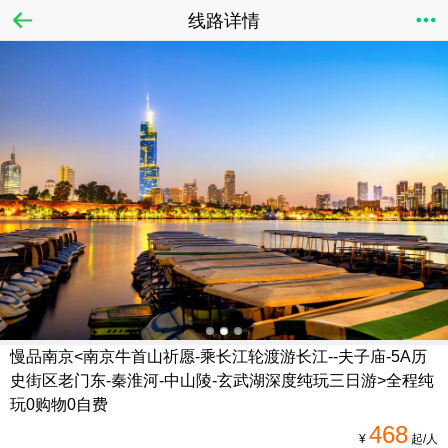
线路详情
慢品南京<南京牛首山祈愿-乘长江轮渡游长江--夫子庙-5A历
史街区老门东-秦淮河-中山陵-玄武湖深度纯玩三日游>全程纯
玩0购物0自费
468
¥
起/人