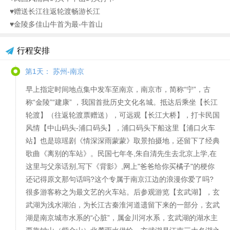
♥赠送长江往返轮渡畅游长江
♥金陵多佳山牛首为最-牛首山
行程安排
第1天： 苏州-南京
早上指定时间地点集中发车至南京，南京市，简称“宁”，古
称“金陵”“建康” ，我国首批历史文化名城。抵达后乘坐【长江
轮渡】（往返轮渡票赠送），可远观【长江大桥】，打卡民国
风情【中山码头-浦口码头】，浦口码头下船这里【浦口火车
站】也是琼瑶剧《情深深雨蒙蒙》取景拍摄地，还留下了经典
歌曲《离别的车站》。民国七年冬,朱自清先生去北京上学,在
这里与父亲话别,写下《背影》,网上"爸爸给你买橘子"的梗你
还记得原文那句话吗?这个专属于南京江边的浪漫你爱了吗?
很多游客称之为最文艺的火车站。后参观游览【玄武湖】，玄
武湖为浅水湖泊，为长江古秦淮河道遗留下来的一部分，玄武
湖是南京城市水系的“心脏”，属金川河水系，玄武湖的湖水主