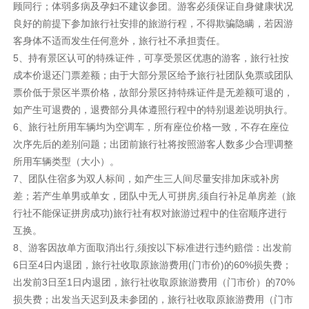
顾同行；体弱多病及孕妇不建议参团。游客必须保证自身健康状况
良好的前提下参加旅行社安排的旅游行程，不得欺骗隐瞒，若因游
客身体不适而发生任何意外，旅行社不承担责任。
5、持有景区认可的特殊证件，可享受景区优惠的游客，旅行社按
成本价退还门票差额；由于大部分景区给予旅行社团队免票或团队
票价低于景区半票价格，故部分景区持特殊证件是无差额可退的，
如产生可退费的，退费部分具体遵照行程中的特别退差说明执行。
6、旅行社所用车辆均为空调车，所有座位价格一致，不存在座位
次序先后的差别问题；出团前旅行社将按照游客人数多少合理调整
所用车辆类型（大小）。
7、团队住宿多为双人标间，如产生三人间尽量安排加床或补房
差；若产生单男或单女，团队中无人可拼房,须自行补足单房差（旅
行社不能保证拼房成功)旅行社有权对旅游过程中的住宿顺序进行
互换。
8、游客因故单方面取消出行,须按以下标准进行违约赔偿：出发前
6日至4日内退团，旅行社收取原旅游费用(门市价)的60%损失费；
出发前3日至1日内退团，旅行社收取原旅游费用（门市价）的70%
损失费；出发当天迟到及未参团的，旅行社收取原旅游费用（门市