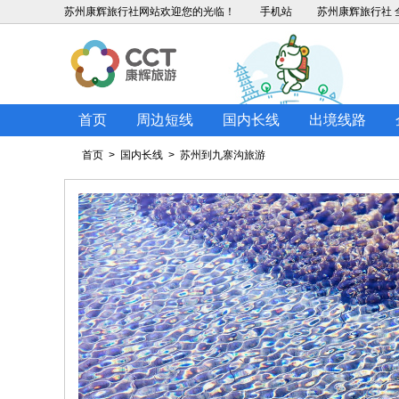
苏州康辉旅行社
网站欢迎您的光临！
手机站
苏州康辉旅行社 全
首页
周边短线
国内长线
出境线路
首页
>
国内长线
>
苏州到九寨沟旅游