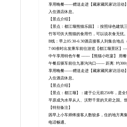
享用晚餐------赠送走进【藏家藏民家访活动】
入住酒店休息。
【景点介绍】
【景点：都江堰熊猫乐园】：按照绿色建筑
竹等可供大熊猫的食用竹，可以说衣食无忧。
B线：早上05:30-6:30酒店接客人到集
7:00准时出发乘车前往游览【都江堰景区】------ 
中午享用特色午餐 ------【熊猫小吃宴】 用餐时间:
午餐后驱车前往九寨沟沟口------ 距离: 约300公
享用晚餐------赠送走进【藏家藏民家访活动】
入住酒店休息。
【景点介绍】
【景点：都江堰】：建于公元前256年，是
平原成为水旱从人、沃野千里的天府之国。世
【特别备注】
因早上小车师傅接客人数较多，住的地方离
电话畅通。