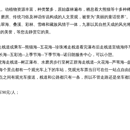
人。动植物资源丰富，种类繁多，原始森林遍布，栖息着大熊猫等十多种
磨房、传统习俗及神话传说构成的人文景观，被誉为"美丽的童话世界"
集翠海、叠溪、彩林、雪峰和藏族风情于一体，九寨以其自然天成的风光
"的美誉，等您去静赏它的美。
走栈道或乘车--熊猫海--五花海--珍珠滩走栈道看完瀑布后走栈道至镜海
--五彩池--上季节海--下季节海--诺日朗服务中心，可以小憩。
海走栈道--树正瀑布、水磨房步行至树正群海走栈道--火花海--芦苇海--盆
内每个景点都有一个观光车上下的车站，凭观光车票当日可在任一站点自
景点之间有观光车接送，栈道和公路都只有一条，所以不管走路还是坐车都
90元/人；