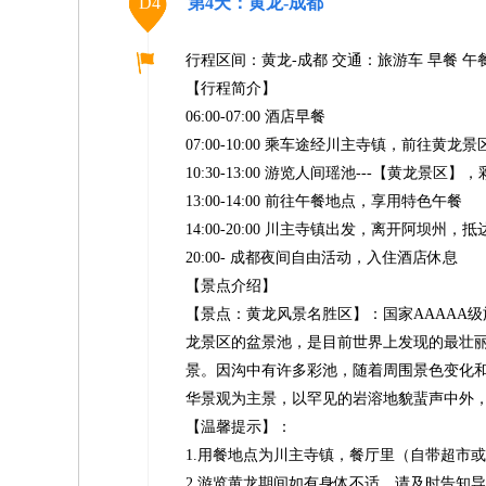
D4
第4天：黄龙-成都
行程区间：黄龙-成都 交通：旅游车 早餐 午
【行程简介】
06:00-07:00 酒店早餐
07:00-10:00 乘车途经川主寺镇，前往黄龙景
10:30-13:00 游览人间瑶池---【黄龙
13:00-14:00 前往午餐地点，享用特色午餐
14:00-20:00 川主寺镇出发，离开阿坝州，
20:00- 成都夜间自由活动，入住酒店休息
【景点介绍】
【景点：黄龙风景名胜区】：国家AAAAA
龙景区的盆景池，是目前世界上发现的最壮
景。因沟中有许多彩池，随着周围景色变化和
华景观为主景，以罕见的岩溶地貌蜚声中外
【温馨提示】：
1.用餐地点为川主寺镇，餐厅里（自带超市
2.游览黄龙期间如有身体不适，请及时告知