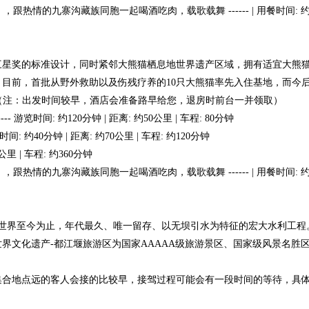
，跟热情的九寨沟藏族同胞一起喝酒吃肉，载歌载舞 ------ | 用餐时间: 约
三星奖的标准设计，同时紧邻大熊猫栖息地世界遗产区域，拥有适宜大熊
目前，首批从野外救助以及伤残疗养的10只大熊猫率先入住基地，而今后
合地点（注：出发时间较早，酒店会准备路早给您，退房时前台一并领取）
游览时间: 约120分钟 | 距离: 约50公里 | 车程: 80分钟
 约40分钟 | 距离: 约70公里 | 车程: 约120分钟
里 | 车程: 约360分钟
，跟热情的九寨沟藏族同胞一起喝酒吃肉，载歌载舞 ------ | 用餐时间: 约
全世界至今为止，年代最久、唯一留存、以无坝引水为特征的宏大水利工
界文化遗产-都江堰旅游区为国家AAAAA级旅游景区、国家级风景名胜
集合地点远的客人会接的比较早，接驾过程可能会有一段时间的等待，具