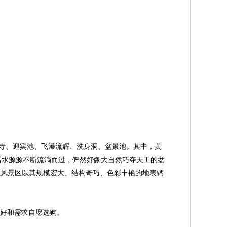
龙寺、迎宾池、飞瀑流辉、洗身洞、盆景池。其中，黄
活水源源不断流淌而过，俨然好像大自然巧夺天工的盆
龙风景区以其规模宏大、结构奇巧、色彩丰艳的地表钙
喜好和需求自愿选购。