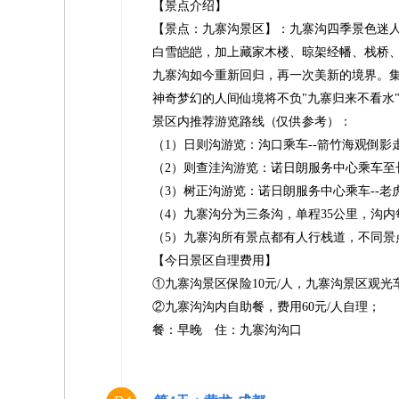
【景点介绍】
【景点：九寨沟景区】：九寨沟四季景色迷
白雪皑皑，加上藏家木楼、晾架经幡、栈桥、
九寨沟如今重新回归，再一次美新的境界。
神奇梦幻的人间仙境将不负"九寨归来不看水
景区内推荐游览路线（仅供参考）：
（1）日则沟游览：沟口乘车--箭竹海观倒影
（2）则查洼沟游览：诺日朗服务中心乘车至长海
（3）树正沟游览：诺日朗服务中心乘车--老虎
（4）九寨沟分为三条沟，单程35公里，沟
（5）九寨沟所有景点都有人行栈道，不同
【今日景区自理费用】
①九寨沟景区保险10元/人，九寨沟景区观光车
②九寨沟沟内自助餐，费用60元/人自理；
餐：早晚 住：九寨沟沟口