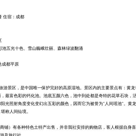
餐 住宿：成都
区
景区】，彩池五光十色、雪山巍峨壮丽、森林绿波翻涌
抵达成都平原
级旅游景区，是中国唯一保护完好的高原湿地。景区内的主要景点有：黄
丽，最富色彩的钙化池。池底五颜六色，池中到处都是奇特的花草石块，
阳光照射角度变化变幻出五彩的颜色，因而它为被誉为"人间瑶池"。黄
，堪称人间仙境。
或商铺）有各种特色土特产出售，并非我社安排的购物店，客人根据自身
导游及旅行社。