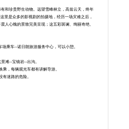
稀有和珍贵野生动物。远望雪峰林立，高耸云天，终年
。这里是众多的影视剧的拍摄地，经历一场灾难之后，
将震人心魄的景致完美呈现；这五彩斑谰、绚丽奇绝、
停车场乘车--诺日朗旅游服务中心，可以小憩。
景滩--宝镜岩--出沟。
由换乘，每辆观光车都有讲解导游。
没有迷路的危险。