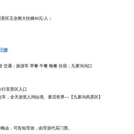
江堰景区玉垒阁大扶梯40元/人；
日游
 交通：旅游车 早餐 午餐 晚餐 住宿：九寨沟沟口
场，步行至景区入口
景区观光车，全天游览人间仙境、童话世界---【九寨沟风景区】
情晚会，可告知导游，由导游代买门票。