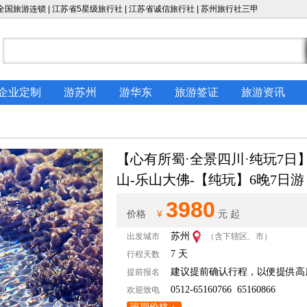
国旅游连锁 | 江苏省5星级旅行社 | 江苏省诚信旅行社 |
苏州旅行社
三甲
企业定制
游苏州
游华东
旅游签证
旅游资讯
【心有所蜀·全景四川·纯玩7日】
山-乐山大佛-【纯玩】6晚7日游
3980
¥
价格
元 起
苏州
出发城市
（含下辖区、市）
7 天
行程天数
建议提前确认行程，以便提供高
提前报名
0512-65160766 65160866
欢迎致电