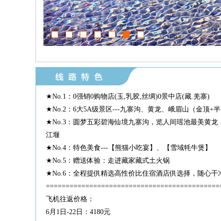
★No.1：0强销0购物店(玉,乳胶,丝绸)0景中店(藏.羌寨)
★No.2：6大5A级景区---九寨沟、黄龙、峨眉山（金顶
★No.3：圆梦五彩碧海仙境九寨沟，览人间瑶池最美黄
江堰
★No.4：特色美食---【熊猫小吃宴】、【雪域牦牛煲】
★No.5：赠送体验：走进藏家藏式土火锅
★No.6：全程提供精选高性价比住宿酒店供选择，随心干
============================================
飞机往返价格：
6月1日-22日：4180元