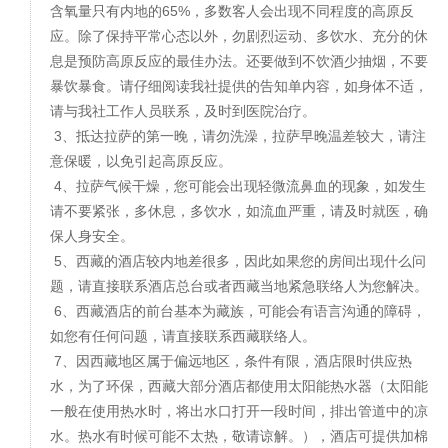
含氧量只有内地的65%，多数客人会出现不同程度的高原反
应。除了保持平常心态以外，勿剧烈运动、多饮水、充分的休
息是预防高原反应的最佳办法。还要做到不饮酒少抽烟，不要
暴饮暴食。请仔细阅读我社提供的告知单内容，如身体不适，
请与我社工作人员联系，及时到医院治疗。
3、抵达拉萨的第一晚，请勿洗澡，拉萨早晚温差较大，请注
意保暖，以免引起高原反应。
4、拉萨气候干燥，您可能会出现轻微流鼻血的现象，如发生
请不要紧张，多休息，多饮水，如流血严重，请及时就医，确
保人身安全。
5、西藏的酒店较内地差很多，因此如果您的房间出现什么问
题，请直接联系酒店总台或者西藏当地紧急联络人为您解决。
6、西藏酒店的前台基本为藏族，可能会有语言沟通的障碍，
如您有任何问题，请直接联系西藏联络人。
7、因西藏地区属于偏远地区，条件有限，酒店限时供应热
水，为了环保，西藏大部分酒店都使用太阳能热水器（太阳能
一般在使用热水时，将出水口打开一段时间，排出管道中的凉
水。热水有时候可能不太热，敬请谅解。），酒店可提供加棉