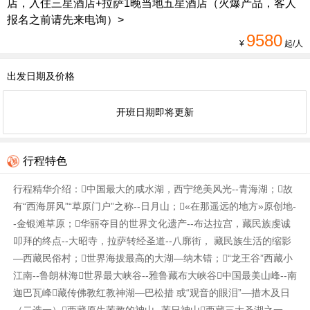
店，入住三星酒店+拉萨1晚当地五星酒店（火爆产品，客人
报名之前请先来电询）>
9580
¥
起/人
出发日期及价格
开班日期即将更新
行程特色
行程精华介绍：中国最大的咸水湖，西宁绝美风光--青海湖；故
有“西海屏风”“草原门户”之称--日月山；«在那遥远的地方»原创地-
-金银滩草原；华丽夺目的世界文化遗产--布达拉宫，藏民族虔诚
叩拜的终点--大昭寺，拉萨转经圣道--八廓街， 藏民族生活的缩影
—西藏民俗村；世界海拔最高的大湖—纳木错；“龙王谷”西藏小
江南--鲁朗林海世界最大峡谷--雅鲁藏布大峡谷中国最美山峰--南
迦巴瓦峰藏传佛教红教神湖—巴松措 或“观音的眼泪”—措木及日