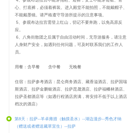
4、参观布达拉宫不能穿拖鞋、短裤，女士不能穿短裙、背
心、打底裤，必须着裤装。进入殿堂不能拍照，不能戴帽子、
不能戴墨镜。请严格遵守导游所提示的注意事项。
5、参观布达拉宫需登上红山，切记不要奔跑，以免高原反
应。
6、八角街散团之后属于自由活动时间，无导游服务，请注意
人身财产安全，如遇到任何问题，可及时联系我们的工作人
员。
用餐：含早餐 含中餐 无晚餐
住宿：拉萨参考酒店：昆仑商务酒店、藏香溢酒店、拉萨国瑞
斯酒店、拉萨金鹏银酒店、拉萨昆晟酒店、拉萨福幡林酒店、
拉萨圣都酒店等（如遇行程酒店房满，将安排不低于以上酒店
档次的酒店）
第8天：拉萨--羊卓雍措（触摸圣水）--湖边漫步--秀色才纳
（赠送或者赠送藏草宜生）--拉萨