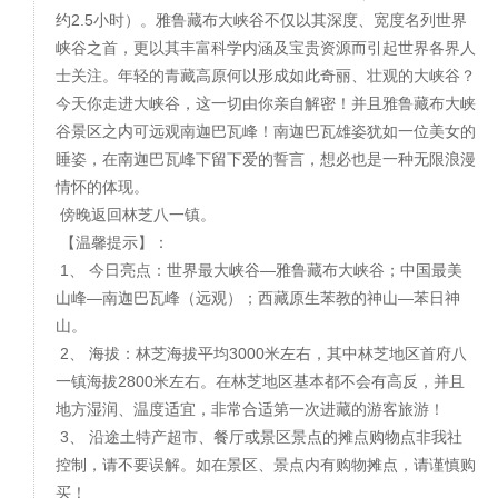
约2.5小时）。雅鲁藏布大峡谷不仅以其深度、宽度名列世界
峡谷之首，更以其丰富科学内涵及宝贵资源而引起世界各界人
士关注。年轻的青藏高原何以形成如此奇丽、壮观的大峡谷？
今天你走进大峡谷，这一切由你亲自解密！并且雅鲁藏布大峡
谷景区之内可远观南迦巴瓦峰！南迦巴瓦雄姿犹如一位美女的
睡姿，在南迦巴瓦峰下留下爱的誓言，想必也是一种无限浪漫
情怀的体现。
傍晚返回林芝八一镇。
【温馨提示】：
1、 今日亮点：世界最大峡谷—雅鲁藏布大峡谷；中国最美
山峰—南迦巴瓦峰（远观）；西藏原生苯教的神山—苯日神
山。
2、 海拔：林芝海拔平均3000米左右，其中林芝地区首府八
一镇海拔2800米左右。在林芝地区基本都不会有高反，并且
地方湿润、温度适宜，非常合适第一次进藏的游客旅游！
3、 沿途土特产超市、餐厅或景区景点的摊点购物点非我社
控制，请不要误解。如在景区、景点内有购物摊点，请谨慎购
买！