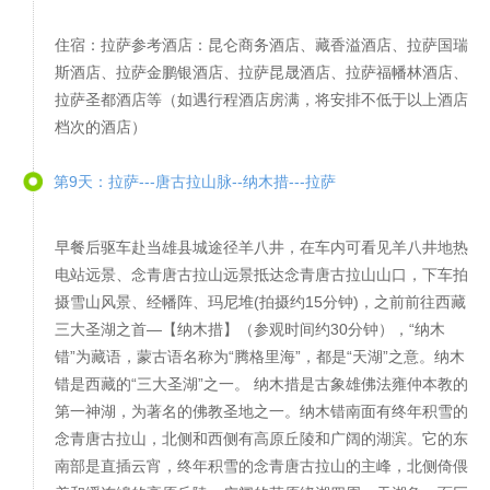
住宿：拉萨参考酒店：昆仑商务酒店、藏香溢酒店、拉萨国瑞
斯酒店、拉萨金鹏银酒店、拉萨昆晟酒店、拉萨福幡林酒店、
拉萨圣都酒店等（如遇行程酒店房满，将安排不低于以上酒店
档次的酒店）
第9天：拉萨---唐古拉山脉--纳木措---拉萨
早餐后驱车赴当雄县城途径羊八井，在车内可看见羊八井地热
电站远景、念青唐古拉山远景抵达念青唐古拉山山口，下车拍
摄雪山风景、经幡阵、玛尼堆(拍摄约15分钟)，之前前往西藏
三大圣湖之首—【纳木措】（参观时间约30分钟），“纳木
错”为藏语，蒙古语名称为“腾格里海”，都是“天湖”之意。纳木
错是西藏的“三大圣湖”之一。 纳木措是古象雄佛法雍仲本教的
第一神湖，为著名的佛教圣地之一。纳木错南面有终年积雪的
念青唐古拉山，北侧和西侧有高原丘陵和广阔的湖滨。它的东
南部是直插云宵，终年积雪的念青唐古拉山的主峰，北侧倚偎