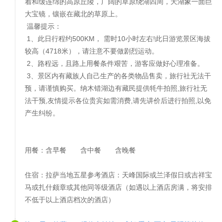
着和缓连绵的高原丘陵，广阔的草原绕湖四周，天湖象一面巨
大宝镜，镶嵌在藏北的草原上。
温馨提示：
1、此日行程约500KM， 需时10小时左右!此日游览景区海拔
较高（4718米），请注意不要做剧烈运动。
2、路程远，且路上用餐条件艰苦，游客应做好心理准备。
3、景区内有藏族人自己生产的各类物品售卖，旅行社无法干
预，请谨慎购买。纳木错湖边有藏民提供牦牛拍照,旅行社无
法干预,友情提示各位贵宾如需消费,请先讲价后进行拍照,以免
产生纠纷。
用餐：含早餐 含中餐 含晚餐
住宿：拉萨当地五星参考酒店：天峰国际或兰泽假日或吉祥宝
马或扎什颇章或其他同等级酒店（如遇以上酒店房满，将安排
不低于以上酒店档次的酒店）