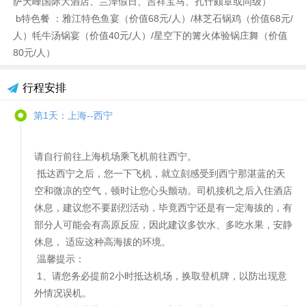
萨天峰国际大酒店、兰泽假日、吉祥宝马、扎什颇章或同级）
b特色餐 ：雅江特色鱼宴（价值68元/人）/林芝石锅鸡（价值68元/
人）牦牛汤锅宴（价值40元/人）/星空下的篝火体验锅庄舞（价值
80元/人）
行程安排
第1天：上海--西宁
请自行前往上海机场乘飞机前往西宁。
抵达西宁之后，您一下飞机，就立刻感受到西宁那湛蓝的天
空和微凉的空气，顿时让您心头颤动。司机接机之后入住酒店
休息，建议您不要剧烈活动，毕竟西宁还是有一定海拔的，有
部分人可能会有高原反应，因此建议多饮水、多吃水果，安静
休息， 适应这种高海拔的环境。
温馨提示：
1、请您务必提前2小时抵达机场，换取登机牌，以防出现意
外情况误机。