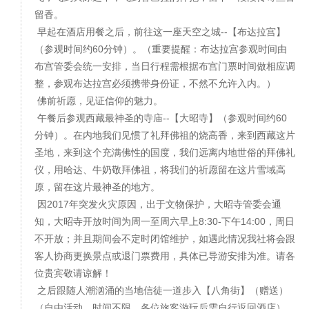
留香。
早起在酒店用餐之后，前往这一座天空之城--【布达拉宫】
（参观时间约60分钟）。（重要提醒：布达拉宫参观时间由
布宫管委会统一安排，当日行程需根据布宫门票时间做相应调
整，参观布达拉宫必须携带身份证，不然不允许入内。）
佛前祈愿，见证信仰的魅力。
午餐后参观西藏最神圣的寺庙--【大昭寺】（参观时间约60
分钟）。在内地我们见惯了礼拜佛祖的烧高香，来到西藏这片
圣地，来到这个充满佛性的国度，我们远离内地世俗的拜佛礼
仪，用哈达、牛奶敬拜佛祖，将我们的祈愿留在这片雪域高
原，留在这片最神圣的地方。
因2017年突发火灾原因，出于文物保护，大昭寺管委会通
知，大昭寺开放时间为周一至周六早上8:30-下午14:00，周日
不开放；并且期间会不定时闭馆维护，如遇此情况我社将会跟
客人协商更换景点或退门票费用，具体已导游安排为准。请各
位贵宾敬请谅解！
之后跟随人潮汹涌的当地信徒一道步入【八角街】（赠送）
（自由活动，时间不限，各位旅客游玩后需自行返回酒店）。