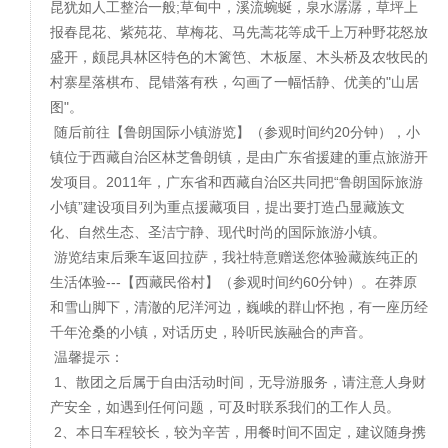
昆犹如人工整治一般;草甸中，溪流蜿蜒，泉水潺潺，草坪上
报春昆花、紫苑花、草梅花、马先蒿花等成千上万种野花怒放
盛开，颇昆具林区特色的木篱笆、木板屋、木头桥及农牧民的
村寨星落棋布、昆错落有秩，勾画了一幅恬静、优美的"山居
图"。
随后前往【鲁朗国际小镇游览】（参观时间约20分钟），小
镇位于西藏自治区林芝鲁朗镇，是由广东省援建的重点旅游开
发项目。2011年，广东省和西藏自治区共同把“鲁朗国际旅游
小镇”建设项目列为重点援藏项目，提出要打造凸显藏族文
化、自然生态、圣洁宁静、现代时尚的国际旅游小镇。
游览结束后乘车返回拉萨，我社特意赠送您体验藏族纯正的
生活体验---【西藏民俗村】（参观时间约60分钟）。在莽原
和雪山脚下，清澈的尼洋河边，巍峨的群山怀抱，有一座历经
千年沧桑的小镇，对话历史，聆听民族融合的声音。
温馨提示：
1、散团之后属于自由活动时间，无导游服务，请注意人身财
产安全，如遇到任何问题，可及时联系我们的工作人员。
2、本日车程较长，较为辛苦，用餐时间不固定，建议随身携