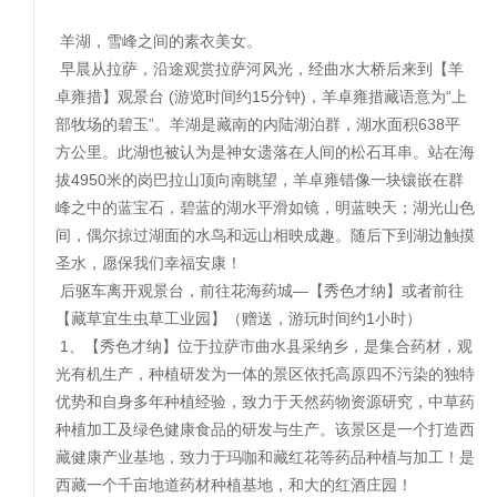
羊湖，雪峰之间的素衣美女。
早晨从拉萨，沿途观赏拉萨河风光，经曲水大桥后来到【羊
卓雍措】观景台 (游览时间约15分钟)，羊卓雍措藏语意为“上
部牧场的碧玉”。羊湖是藏南的内陆湖泊群，湖水面积638平
方公里。此湖也被认为是神女遗落在人间的松石耳串。站在海
拔4950米的岗巴拉山顶向南眺望，羊卓雍错像一块镶嵌在群
峰之中的蓝宝石，碧蓝的湖水平滑如镜，明蓝映天；湖光山色
间，偶尔掠过湖面的水鸟和远山相映成趣。随后下到湖边触摸
圣水，愿保我们幸福安康！
后驱车离开观景台，前往花海药城—【秀色才纳】或者前往
【藏草宜生虫草工业园】（赠送，游玩时间约1小时）
1、【秀色才纳】位于拉萨市曲水县采纳乡，是集合药材，观
光有机生产，种植研发为一体的景区依托高原四不污染的独特
优势和自身多年种植经验，致力于天然药物资源研究，中草药
种植加工及绿色健康食品的研发与生产。该景区是一个打造西
藏健康产业基地，致力于玛咖和藏红花等药品种植与加工！是
西藏一个千亩地道药材种植基地，和大的红酒庄园！