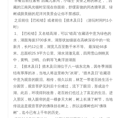
早餐后前往素有“西藏九寨沟，小瑞士”美誉之称的林芝， , 西
藏的江南风光顿时呈现在你面前，舒缓富饶的邦杰塘草原、绿
树成荫美丽的尼洋河美景会让你不禁感叹。
之后前往【巴松错】或者前往【措木及日】（游玩时间约1小
时）
1、【巴松错】又名错高湖，可以“错高”在藏语中意为绿色的
水，湖面海拔3700多米。湖形状如镶嵌在高峡深谷中的一轮
新月，长约12公里，湖宽几百至数千米不等。 最深处66多
米。总面积25.9平方公里。湖水清澈见底，四周雪山倒映其
中，黄鸭、沙鸥、白鹤等飞禽浮游湖面
2、【措木及日】措木及日湖位于八一镇东北角，因冬季湖面
结有厚厚的冰，当地人将这里称为“冰湖”。“措木及日”在藏语
中意为观音的眼泪。相传，很久以前，林芝一带老百姓生活十
分困苦，观音菩萨见到后十分难过，流下了眼泪，形成这个
湖。此后，环境得到改善，老百姓们也过上了富足的生活。进
入景区，映入眼帘的是一棵参天大树，树上长满了树节，当地
传说这是观音菩萨的佛珠挂在树上，所以这棵树也叫“佛珠
树”，迄今已有上千年的历史。