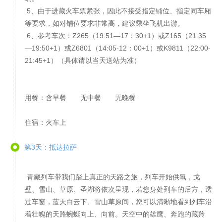
5、由于进藏火车票紧张，因此不接受指定铺位、指定同车厢
等要求，如对铺位要求非常高，建议乘坐飞机出游。
6、参考车次：Z265（19:51—17：30+1）或Z165（21:35
—19:50+1）或Z6801（14:05-12：00+1）或K9811（22:00-
21:45+1）（具体请以当天送站为准）
用餐：含早餐 无中餐 无晚餐
住宿：火车上
第3天：抵达拉萨
青藏列车带我们踏上真正的天路之旅，列车开始供氧，戈
壁、雪山、草原、圣湖将依次呈现，若您身处列车的后方，透
过车窗，蓝天白云下、雪山草原间，您可以清晰地看到列车沿
着壮魄的天路蜿蜒向上、向前。天空中的雄鹰、奔跑的藏羚