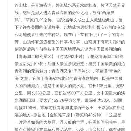
连山脉，是青海省内、外流域水系分水岭和农、牧区天然分界
线，这里是游人进入青藏高原的必经之地，故有“西海屏
风”、“草原门户”之称。 据说当年文成公主入藏途经此山，留
下了许多美丽的传说故事。此地成为唐朝和吐蕃实行物资交流
和两地使者往来的中转站。现在山上立有“日月山”三字的青石
碑，山顶修有遥遥相望的日亭和月亭，山南脚下有流向独特的
倒淌河后乘车前往被中国国家地理杂志评为中国最美湖泊的
【青海湖二郎剑景区】（游览约2小时）；抵达青海湖二郎剑
景区后先用中餐；后进入景区参观游览；感受中国最美的湖泊
青海湖的无穷魅力；青海湖又名“库库淖尔”，即蒙语“青色的
海”之意。它位于青海省东北部的青海湖盆地内，既是中国最
大的内陆湖泊，也是中国最大的咸水湖。它长105公里，宽63
公里，周长360公里，面积达4500平方公里，比中国最大的淡
水湖鄱阳湖，要大近459.76平方公里。最深处达38米，湖面
海拔3196米。乘车前往青海湖北岸西部歌王—王洛宾«在那遥
远的地方»原创地【金银滩草原】(游览约40分钟）；这里是
一片碧草如茵的大草原。浮云般的羊群，棕黑相间的牦牛，星
星点点地徜徉在青草和野花丛中。远处，山峦起伏，偶有雄鹰