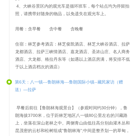
4、大峡谷景区内的观光车是循环班车，每个站点均为停留拍
照，请携带好随身的物品，以免遗失在观光车上。
用餐：含早餐 含中餐 含晚餐
住宿：林芝参考酒店：林芝俊凯酒店、林芝大峡谷酒店、拉萨
龙都酒店、拉萨三峡情酒店、嘉龙酒店、圣浓山庄、名人商务
酒店、大龙都、格拉丹东等（如遇以上酒店房满，将安排不低
于以上酒店档次的酒店）
第6天：八一镇---鲁朗林海---鲁朗国际小镇--藏民家访（赠
送）—拉萨
早餐后前往【鲁朗林海观景台】（参观时间约30分钟），鲁
朗海拔3700米，位于距林芝地区八一镇80公里左右的川藏路
上，坐落在深山老林之中。两侧青山由低往高分别由灌木丛和
昆茂密的云杉和松树组成"鲁朗林海";中间是整齐划一的草甸，