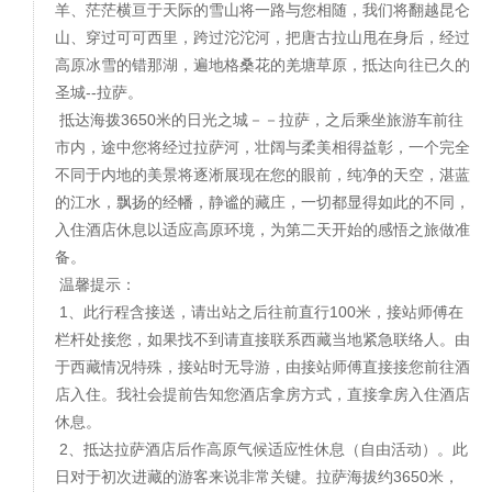
羊、茫茫横亘于天际的雪山将一路与您相随，我们将翻越昆仑
山、穿过可可西里，跨过沱沱河，把唐古拉山甩在身后，经过
高原冰雪的错那湖，遍地格桑花的羌塘草原，抵达向往已久的
圣城--拉萨。
抵达海拨3650米的日光之城－－拉萨，之后乘坐旅游车前往
市内，途中您将经过拉萨河，壮阔与柔美相得益彰，一个完全
不同于内地的美景将逐淅展现在您的眼前，纯净的天空，湛蓝
的江水，飘扬的经幡，静谧的藏庄，一切都显得如此的不同，
入住酒店休息以适应高原环境，为第二天开始的感悟之旅做准
备。
温馨提示：
1、此行程含接送，请出站之后往前直行100米，接站师傅在
栏杆处接您，如果找不到请直接联系西藏当地紧急联络人。由
于西藏情况特殊，接站时无导游，由接站师傅直接接您前往酒
店入住。我社会提前告知您酒店拿房方式，直接拿房入住酒店
休息。
2、抵达拉萨酒店后作高原气候适应性休息（自由活动）。此
日对于初次进藏的游客来说非常关键。拉萨海拔约3650米，