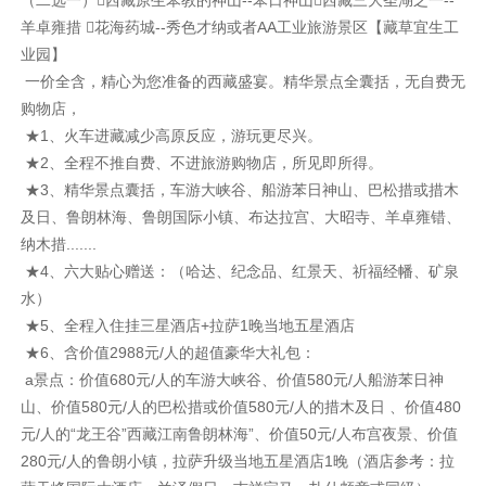
（二选一）西藏原生苯教的神山--苯日神山西藏三大圣湖之一--
羊卓雍措 花海药城--秀色才纳或者AA工业旅游景区【藏草宜生工
业园】
一价全含，精心为您准备的西藏盛宴。精华景点全囊括，无自费无
购物店，
★1、火车进藏减少高原反应，游玩更尽兴。
★2、全程不推自费、不进旅游购物店，所见即所得。
★3、精华景点囊括，车游大峡谷、船游苯日神山、巴松措或措木
及日、鲁朗林海、鲁朗国际小镇、布达拉宫、大昭寺、羊卓雍错、
纳木措.......
★4、六大贴心赠送：（哈达、纪念品、红景天、祈福经幡、矿泉
水）
★5、全程入住挂三星酒店+拉萨1晚当地五星酒店
★6、含价值2988元/人的超值豪华大礼包：
a景点：价值680元/人的车游大峡谷、价值580元/人船游苯日神
山、价值580元/人的巴松措或价值580元/人的措木及日 、价值480
元/人的“龙王谷”西藏江南鲁朗林海”、价值50元/人布宫夜景、价值
280元/人的鲁朗小镇，拉萨升级当地五星酒店1晚（酒店参考：拉