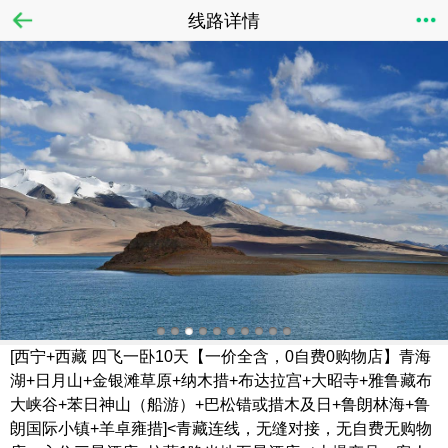
线路详情
[西宁+西藏 四飞一卧10天【一价全含，0自费0购物店】青海
湖+日月山+金银滩草原+纳木措+布达拉宫+大昭寺+雅鲁藏布
大峡谷+苯日神山（船游）+巴松错或措木及日+鲁朗林海+鲁
朗国际小镇+羊卓雍措]<青藏连线，无缝对接，无自费无购物