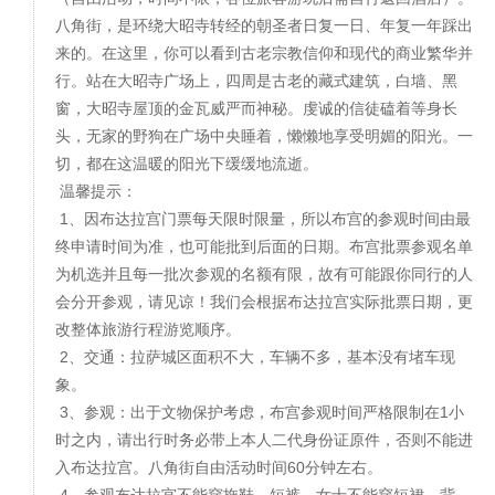
八角街，是环绕大昭寺转经的朝圣者日复一日、年复一年踩出
来的。在这里，你可以看到古老宗教信仰和现代的商业繁华并
行。站在大昭寺广场上，四周是古老的藏式建筑，白墙、黑
窗，大昭寺屋顶的金瓦威严而神秘。虔诚的信徒磕着等身长
头，无家的野狗在广场中央睡着，懒懒地享受明媚的阳光。一
切，都在这温暖的阳光下缓缓地流逝。
温馨提示：
1、因布达拉宫门票每天限时限量，所以布宫的参观时间由最
终申请时间为准，也可能批到后面的日期。布宫批票参观名单
为机选并且每一批次参观的名额有限，故有可能跟你同行的人
会分开参观，请见谅！我们会根据布达拉宫实际批票日期，更
改整体旅游行程游览顺序。
2、交通：拉萨城区面积不大，车辆不多，基本没有堵车现
象。
3、参观：出于文物保护考虑，布宫参观时间严格限制在1小
时之内，请出行时务必带上本人二代身份证原件，否则不能进
入布达拉宫。八角街自由活动时间60分钟左右。