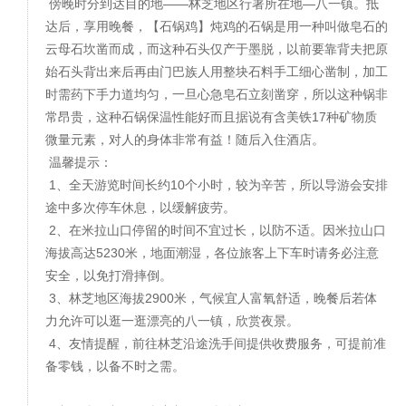
傍晚时分到达目的地——林芝地区行署所在地—八一镇。抵
达后，享用晚餐，【石锅鸡】炖鸡的石锅是用一种叫做皂石的
云母石坎凿而成，而这种石头仅产于墨脱，以前要靠背夫把原
始石头背出来后再由门巴族人用整块石料手工细心凿制，加工
时需药下手力道均匀，一旦心急皂石立刻凿穿，所以这种锅非
常昂贵，这种石锅保温性能好而且据说有含美铁17种矿物质
微量元素，对人的身体非常有益！随后入住酒店。
温馨提示：
1、全天游览时间长约10个小时，较为辛苦，所以导游会安排
途中多次停车休息，以缓解疲劳。
2、在米拉山口停留的时间不宜过长，以防不适。因米拉山口
海拔高达5230米，地面潮湿，各位旅客上下车时请务必注意
安全，以免打滑摔倒。
3、林芝地区海拔2900米，气候宜人富氧舒适，晚餐后若体
力允许可以逛一逛漂亮的八一镇，欣赏夜景。
4、友情提醒，前往林芝沿途洗手间提供收费服务，可提前准
备零钱，以备不时之需。