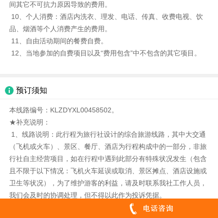
间其它不可抗力原因导致的费用。
10、个人消费：酒店内洗衣、理发、电话、传真、收费电视、饮
品、烟酒等个人消费产生的费用。
11、自由活动期间的餐费自费。
12、当地参加的自费项目以及“费用包含”中不包含的其它项目。
预订须知
本线路编号：KLZDYXL00458502。
★补充说明：
1、线路说明：此行程为旅行社设计的综合旅游线路，其中大交通
（飞机或火车）、景区、餐厅、酒店为行程构成中的一部分，非旅
行社自主经营项目，如在行程中遇到此部分有特殊状况发生（包含
且不限于以下情况：飞机火车延误或取消、景区摊点、酒店设施或
卫生等状况），为了维护游客的利益，请及时联系我社工作人员，
我们会及时的协调处理，但不得以此作为投诉凭据。
2、交通说明：火车票一经开出不得签转、更改，报名时请提供本