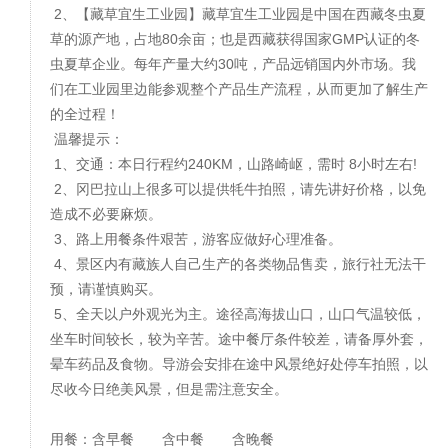
2、【藏草宜生工业园】藏草宜生工业园是中国在西藏冬虫夏
草的源产地，占地80余亩；也是西藏获得国家GMP认证的冬
虫夏草企业。每年产量大约30吨，产品远销国内外市场。我
们在工业园里边能参观整个产品生产流程，从而更加了解生产
的全过程！
温馨提示：
1、交通：本日行程约240KM，山路崎岖，需时 8小时左右!
2、冈巴拉山上很多可以提供牦牛拍照，请先讲好价格，以免
造成不必要麻烦。
3、路上用餐条件艰苦，游客应做好心理准备。
4、景区内有藏族人自己生产的各类物品售卖，旅行社无法干
预，请谨慎购买。
5、全天以户外观光为主。途径高海拔山口，山口气温较低，
坐车时间较长，较为辛苦。途中餐厅条件较差，请备厚外套，
晕车药品及食物。导游会安排在途中风景绝好处停车拍照，以
尽收今日绝美风景，但是需注意安全。
用餐：含早餐 含中餐 含晚餐