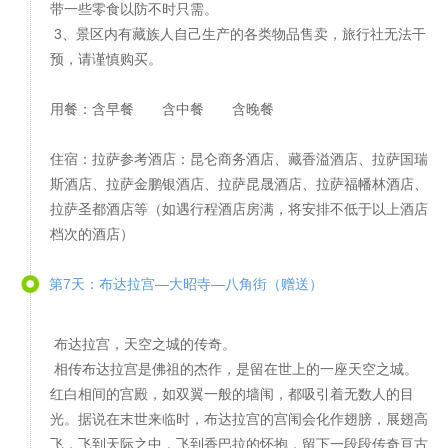
带一些零食以防不时只需。
3、景区内有藏族人自己生产的各类物品售卖，旅行社无法干
预，请谨慎购买。
用餐：含早餐 含中餐 含晚餐
住宿：拉萨参考酒店：昆仑商务酒店、藏香溢酒店、拉萨国瑞
斯酒店、拉萨金鹏银酒店、拉萨昆晟酒店、拉萨福幡林酒店、
拉萨圣都酒店等（如遇行程酒店房满，将安排不低于以上酒店
档次的酒店）
第7天：布达拉宫—大昭寺—八角街（赠送）
布达拉宫，天空之城的传奇。
相传布达拉宫是佛祖的杰作，是留在世上的一座天空之城。
红白相间的宫殿，如双翼一般的墙闱，都吸引着无数人的目
光。据说在末世来临时，布达拉宫的宫闱会化作翅膀，展翅高
飞，飞到天际之中，飞到香巴拉的怀抱，留下一段段传奇亘古