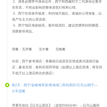
2、请务必携带号身份证件，西宁和西藏对于二代身份证要求
非常高，不然会影响您整体游览行程和心情。
3、西宁住宿条件较差，和内地不能比。请做好心理准备，以
免产生太大的心里误差。
4、西宁地区海拔较高，紫外线强烈，建议您携带好防晒霜，
润唇膏等用品。
用餐：无早餐 无中餐 无晚餐
住宿：西宁参考酒店：青藏假日或居安宾馆或黄河源假日饭
店，豪龙宾馆，泰和宾馆同等级（如遇以上酒店房满，将安排
不低于以上酒店档次的酒店）
第2天：西宁/金银滩草原/青海湖二郎剑景区/日月山/西宁—
火车进藏
早乘车前往【日月山景区】（游览约40分钟）；日月山属祁