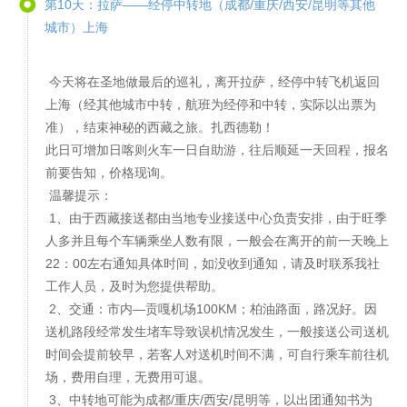
第10天：拉萨——经停中转地（成都/重庆/西安/昆明等其他
城市）上海
今天将在圣地做最后的巡礼，离开拉萨，经停中转飞机返回
上海（经其他城市中转，航班为经停和中转，实际以出票为
准），结束神秘的西藏之旅。扎西德勒！
此日可增加日喀则火车一日自助游，往后顺延一天回程，报名
前要告知，价格现询。
温馨提示：
1、由于西藏接送都由当地专业接送中心负责安排，由于旺季
人多并且每个车辆乘坐人数有限，一般会在离开的前一天晚上
22：00左右通知具体时间，如没收到通知，请及时联系我社
工作人员，及时为您提供帮助。
2、交通：市内—贡嘎机场100KM；柏油路面，路况好。因
送机路段经常发生堵车导致误机情况发生，一般接送公司送机
时间会提前较早，若客人对送机时间不满，可自行乘车前往机
场，费用自理，无费用可退。
3、中转地可能为成都/重庆/西安/昆明等，以出团通知书为