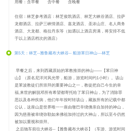
用餐：含早餐 含中餐 含晚餐
住宿：林芝参考酒店：林芝俊凯酒店、林芝大峡谷酒店、拉萨
龙都酒店、拉萨三峡情酒店、嘉龙酒店、圣浓山庄、名人商务
酒店、大龙都、格拉丹东等（如遇以上酒店房满，将安排不低
于以上酒店档次的酒店）
第5天：林芝--雅鲁藏布大峡谷-- 船游苯日神山---林芝
早餐之后，来到西藏原始的苯教推崇的神山——【苯日神
山】（原名尼洋河风光带，船游，游览时间约1小时）。该山
是苯波教徒们所崇拜的重要神山之一，教徒把自己今生的幸
福,来世的解脱邓所有希望都寄托给了苯日神山，为了消除罪
恶以及各种疾病，他们年年按时转该山，藏族所有的记载中都
公认，这座山是世界唯一一座由墩巴辛绕佛亲自加持的神山，
因为慈善被幸绕弥勒如来佛祖加持过的大神山，所以至今仍然
被加以重视和崇拜。
之后驰车前往大峡谷--【雅鲁藏布大峡谷】（车游、游览时间