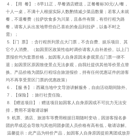
4．【用 餐】：8早11正，早餐酒店赠送，正餐餐标30元/人/餐，
十人一桌，不满十人根据实际人数酌情减少菜品数量；若客人未就
餐，不退餐费（拉萨饮食多为川菜，且条件有限，有些行程为路
餐，请客人从出发地带些自己喜欢的食品到拉萨，以备不时之
需）；
5.【门 票】：含行程所列景点大门票，不含自费、娱乐项目、其
它个人消费。（如因景区政策性临时调价请客人自补差价。以上门
票报价均为套票价格，如因客人自身原因未参观景点门票一律不
退；如因景区原因致使景点无法参观，由我社提供其他等价景点替
换。产品价格为团队行程综合旅游报价，持有任何优惠证件的游客
均不再享受景区门票的优惠政策）
6．【服 务】：西藏当地中文导游讲解服务，自由活动期间除外。
7．【保险】：旅行社责任险。
8. 【赠送项目】：赠送项目如因客人自身原因或不可抗力无法安
排，费用不退敬请谅解
9. 机票、酒店、旅游车等费用根据日期随时变动，因游客报名参
团的早或迟会导致与其他同团参团人员价格有高有低，敬请谅解。
温馨提示：此产品为特价产品，如因客人自身原因提前离团或放弃