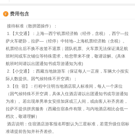
费用包含
接待标准（散拼团操作）：
1.【大交通】：上海—西宁机票经济舱（经停，含税），西宁—拉
萨火车硬卧，拉萨—（经停）中转地--上海机票经济舱（含税）。
机票经出后不换不改签不退票；团队机票、火车票无法保证满足航
班时间或车次铺位等特殊需求，给您带来不便，敬请谅解。(具体
航班时间请以出团通知书或导游通知为准)
2.【小交通】：西藏当地旅游车（保证每人一正座，车辆大小按实
际人数提供。因气候特殊不开空调）；
3.【住 宿】：行程中注明当地酒店双人标准间，每人一个床位
（因气候特殊不开空调，具体入住酒店请以出团通知书或导游通知
为准）。若出现单男单女安排加床或三人间，或由客人补齐房差，
拉萨不提供拼房服务（西藏住宿条件有限，与内地酒店相比会低一
档次，敬请理解）
酒店说明：住宿酒店游客报名即默认为三星标准，若需升级住宿标
准请提前告知并补齐差价。