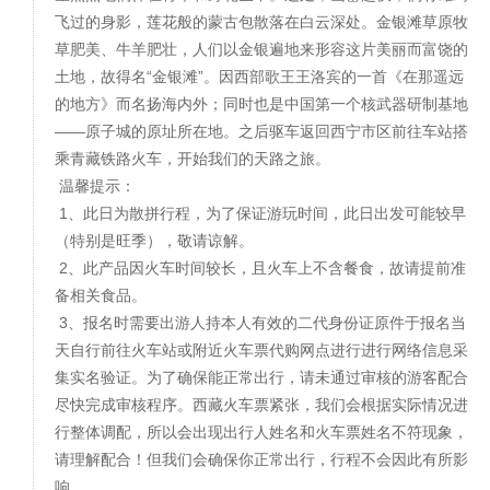
飞过的身影，莲花般的蒙古包散落在白云深处。金银滩草原牧
草肥美、牛羊肥壮，人们以金银遍地来形容这片美丽而富饶的
土地，故得名“金银滩”。因西部歌王王洛宾的一首《在那遥远
的地方》而名扬海内外；同时也是中国第一个核武器研制基地
——原子城的原址所在地。之后驱车返回西宁市区前往车站搭
乘青藏铁路火车，开始我们的天路之旅。
温馨提示：
1、此日为散拼行程，为了保证游玩时间，此日出发可能较早
（特别是旺季），敬请谅解。
2、此产品因火车时间较长，且火车上不含餐食，故请提前准
备相关食品。
3、报名时需要出游人持本人有效的二代身份证原件于报名当
天自行前往火车站或附近火车票代购网点进行进行网络信息采
集实名验证。为了确保能正常出行，请未通过审核的游客配合
尽快完成审核程序。西藏火车票紧张，我们会根据实际情况进
行整体调配，所以会出现出行人姓名和火车票姓名不符现象，
请理解配合！但我们会确保你正常出行，行程不会因此有所影
响。