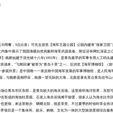
级
0用餐，9点出发）可先去游览【海军主题公园】公园内建有“保家卫国”主
方圆之内集中展示了我国海疆自然风貌和海军武器装备。附近还有网红深蓝之
】栈桥始建于清光绪十八年(1892年)，是青岛最早的军事专用人工码
浪涌来，“飞阁回澜”被誉为“青岛十景”之一。后浏览【海军博物馆】（游
统一参观外景）是中国唯一一座反映中国海军发展的军事博物馆，是人民
公园，与栈桥遥相呼应，南濒一望无际的大海，北面是著名景点青岛信号山
场位青岛市区东部，是青岛较大的海水浴场。这里南邻海洋世界，东部可
冲击形成的海蚀柱景观。石老人海水浴场滩平坡缓，很多人认为海水比市
子也更细，来这里散步、晒晒太阳，很是享受。不过夏季的时候时常会有
界项目是一个集休闲、娱乐、购物、文化为一体的大型旅游度假综合服务