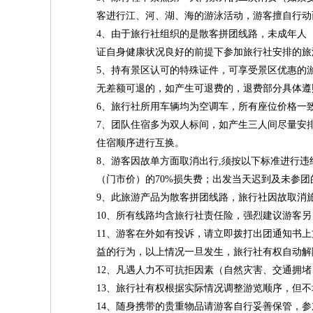
客进行江、河、湖、海的游泳活动，游客擅自行动
4、由于旅行社组织的是散客拼团线路，未成年人
证自身健康状况良好的前提下参加旅行社安排的旅
5、持有景区认可的特殊证件，可享受景区优惠的
无差额可退的，如产生可退费的，退费部分具体遵
6、旅行社所用车辆均为空调车，所有座位价格一
7、团队住宿多为双人标间，如产生三人间尽量安
住宿顺序进行互换。
8、游客因故单方面取消出行,须按以下标准进行违
（门市价）的70%损失费；出发当天迟到及未参团
9、此旅游产品为散客拼团线路，旅行社因故取消
10、所有线路均含旅行社责任险，强烈建议游客
11、游客在外如有投诉，请立即拨打出团通知书
益的行为，以上情况一旦发生，旅行社有权自动解
12、凡遇人力不可抗拒因素（自然灾害、交通拥
13、旅行社有权根据实际情况调整游览顺序，但
14、随身携带的贵重物品请游客自行妥善保管，参