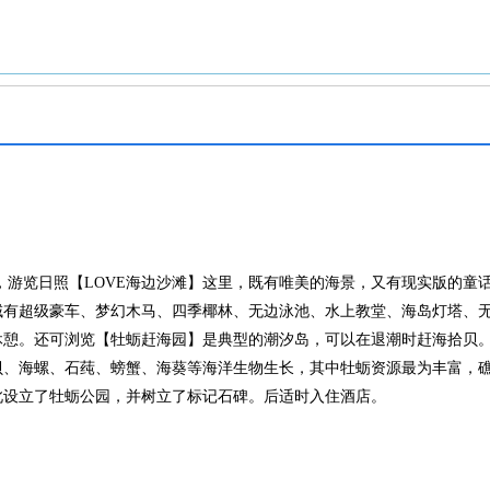
游览日照【LOVE海边沙滩】这里，既有唯美的海景，又有现实版的童话之
域有超级豪车、梦幻木马、四季椰林、无边泳池、水上教堂、海岛灯塔、
休憩。还可浏览【牡蛎赶海园】是典型的潮汐岛，可以在退潮时赶海拾贝
、海螺、石莼、螃蟹、海葵等海洋生物生长，其中牡蛎资源最为丰富，礁
此设立了牡蛎公园，并树立了标记石碑。后适时入住酒店。