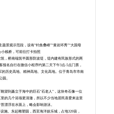
题景观示范段，设有“钓鱼叠嶂”“黄岩环秀”“大国母
心小栈桥，可前往打卡拍照
头建筑，桥南端筑半圆形防波堤，堤内建有民族形式的两
客报名自行在微信小程序约第二天下午3点-5点门票，
海军的历史高地、精神高地、文化高地。位于青岛市市南
公园。
眺望到矗立于海中的巨石“石老人”，这块奇石像一位
区里的几个浴场更清澈，所以不少当地居民喜爱来这里
浒苔漂浮在水面上，略会影响游泳。
设施。东起雕塑园，西至海洋娱乐城，占地320亩，