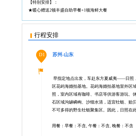
【特别安排】：
★暖心赠送2顿丰盛自助早餐+1顿海鲜大餐
行程安排
D1
苏州-山东
早指定地点出发，车赴东方夏威夷——日照，
区花屿海婚拍基地。花屿海婚拍基地室外区
照，室内区域有咖啡、书店等供游客游玩、
石区域沟罅嶙峋、沙细水清，适宜牡蛎、贻贝
不可多得的野生牡蛎聚集区。因此，日照在
用餐：早餐：不含, 午餐：不含, 晚餐：不含