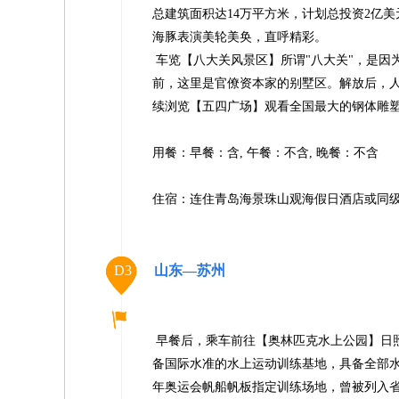
总建筑面积达14万平方米，计划总投资2亿
海豚表演美轮美奂，直呼精彩。
车览【八大关风景区】所谓"八大关"，是因
前，这里是官僚资本家的别墅区。解放后，
续浏览【五四广场】观看全国最大的钢体雕塑
用餐：早餐：含, 午餐：不含, 晚餐：不含
住宿：连住青岛海景珠山观海假日酒店或同
D3
山东—苏州
早餐后，乘车前往【奥林匹克水上公园】日照
备国际水准的水上运动训练基地，具备全部水
年奥运会帆船帆板指定训练场地，曾被列入省