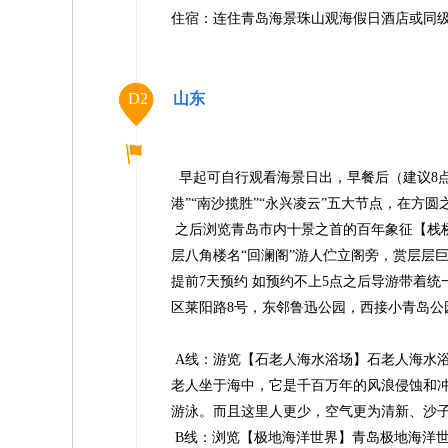
住宿：连住青岛海景珠山观海假日酒店或同
D2
山东
早起可自行观看海景日出，早餐后（建议8点3
港”“南沙揽胜”“永兴凌云”五大节点，在
之后浏览青岛市内十景之首的百年象征【栈桥
层八角楼名“回澜阁”游人伫立阁旁，赏层层巨
提前7天预约 如预约不上5点之后导游带着
区莱阳路8号，东邻鲁迅公园，西接小青岛
A线：游览【石老人海水浴场】石老人海水浴
老人坐于海中，它是千百万年的风浪侵蚀和
游泳。而且这里人更少，空气更为清新、沙
B线：浏览【极地海洋世界】青岛极地海洋世