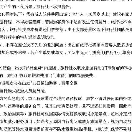
而产生的不良后果，旅行社不承担责任。
（18周岁以下）需有成人陪伴共同出游；老年人（70周岁以上）建议有
游行程，不得欺骗隐瞒，若因游客身体不适而发生任何意外，旅行社不承
游客，旅行社按成本价退还门票差额；由于大部分景区给予旅行社团队免
照行程中的特别退差说明执行。
致，不存在座位次序先后的差别问题；出团前旅行社将按照游客人数多少
排加床或补房差；若产生单男或单女，团队中无人可拼房,须自行补足单房
约赔偿：出发前6日至4日内退团，旅行社收取原旅游费用(门市价)的60%
的，旅行社收取原旅游费用（门市价）的80%损失费。
旅游班次会在出发前3日通知游客，费用全退
另自行购买旅游人身意外险。
上方的应急电话，或回程后通过合理的途径投诉，游客不得以任何原由拒
除与该游客的服务合同，视其自动离团处理，且不退还任何费用，因此产
堵、政治因素等）旅行社可根据实际情况替换或取消原定景点，超出原定
不增加减少服务项目，如遇客人原因自行离队或放弃旅游景点，视为自动放
加漂流等涉水项目请提前寄存不防水贵重物品(手机、相机等),保管不妥