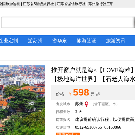
国旅游连锁 | 江苏省5星级旅行社 | 江苏省诚信旅行社 |
苏州旅行社
三甲
企业定制
游苏州
游华东
旅游签证
旅游资讯
推开窗户就是海<【LOVE海
【极地海洋世界】【石老人海
【奥林匹克小镇】【日照冰宫世
598
¥
价格
元 起
海景珠山观海假日酒店或同级 
苏州
出发城市
（含下辖区、市）
各吃）；全程无必消自理
3 天
行程天数
建议提前确认行程，以便提供高
提前报名
0512-65160766 65160866
欢迎致电