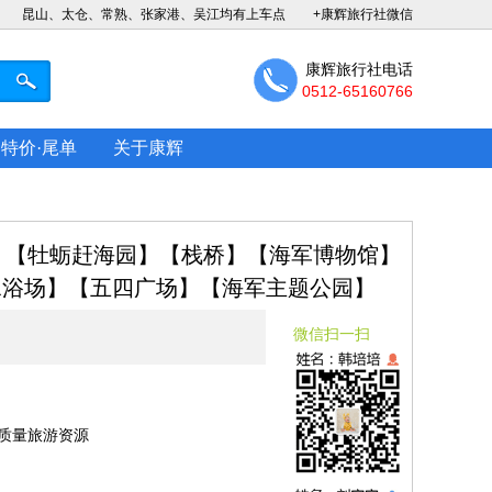
昆山、太仓、常熟、张家港、吴江均有上车点
+康辉旅行社微信
康辉旅行社电话
0512-65160766
特价·尾单
关于康辉
滩】【牡蛎赶海园】【栈桥】【海军博物馆】
水浴场】【五四广场】【海军主题公园】
界】豪华纯玩三日>纯玩无购物 连住青岛
微信扫一扫
全程安排赠送一顿丰盛海鲜大咖（鲍鱼海参
质量旅游资源