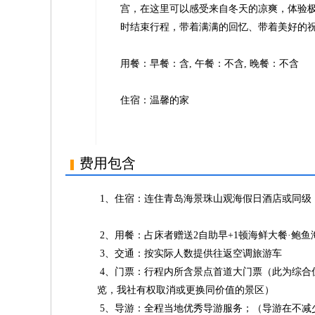
宫，在这里可以感受来自冬天的凉爽，体验
时结束行程，带着满满的回忆、带着美好的
用餐：早餐：含, 午餐：不含, 晚餐：不含
住宿：温馨的家
费用包含
1、住宿：连住青岛海景珠山观海假日酒店或同级 （如产
2、用餐：占床者赠送2自助早+1顿海鲜大餐·鲍
3、交通：按实际人数提供往返空调旅游车
4、门票：行程内所含景点首道大门票（此为综合
览，我社有权取消或更换同价值的景区）
5、导游：全程当地优秀导游服务；（导游在不减