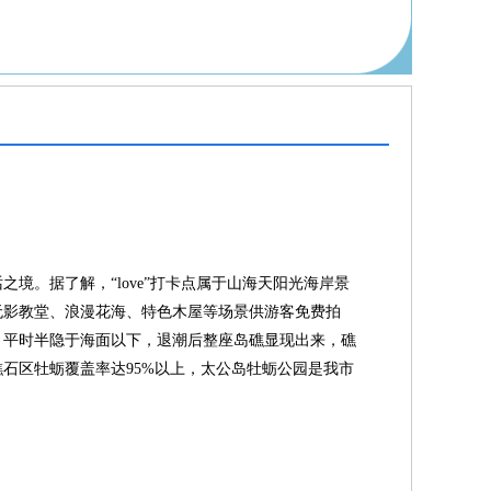
境。据了解，“love”打卡点属于山海天阳光海岸景
无影教堂、浪漫花海、特色木屋等场景供游客免费拍
。平时半隐于海面以下，退潮后整座岛礁显现出来，礁
石区牡蛎覆盖率达95%以上，太公岛牡蛎公园是我市