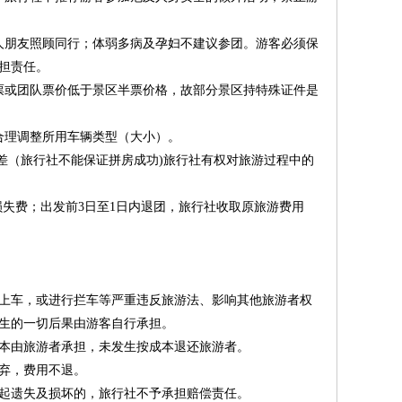
家人朋友照顾同行；体弱多病及孕妇不建议参团。游客必须保
担责任。
票或团队票价低于景区半票价格，故部分景区持特殊证件是
合理调整所用车辆类型（大小）。
差（旅行社不能保证拼房成功)旅行社有权对旅游过程中的
损失费；出发前3日至1日内退团，旅行社收取原旅游费用
绝上车，或进行拦车等严重违反旅游法、影响其他旅游者权
生的一切后果由游客自行承担。
成本由旅游者承担，未发生按成本退还旅游者。
弃，费用不退。
引起遗失及损坏的，旅行社不予承担赔偿责任。