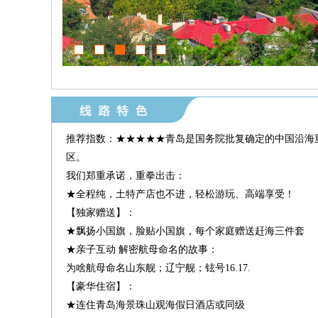
推荐指数：★★★★★青岛是国务院批复确定的中国沿海
区。
我们郑重承诺，重拳出击：
★全程纯，土特产店也不进，轻松游玩、高端享受！
【独家赠送】：
★飘扬小国旗，脸贴小国旗，每个家庭赠送赶海三件套
★亲子互动 解密航母命名的故事：
为啥航母命名山东舰；辽宁舰；铉号16.17.
【豪华住宿】：
★连住青岛海景珠山观海假日酒店或同级