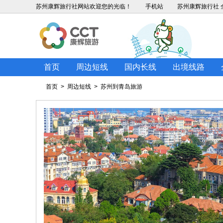
苏州康辉旅行社
网站欢迎您的光临！
手机站
苏州康辉旅行社 全
首页
周边短线
国内长线
出境线路
首页
>
周边短线
>
苏州到青岛旅游