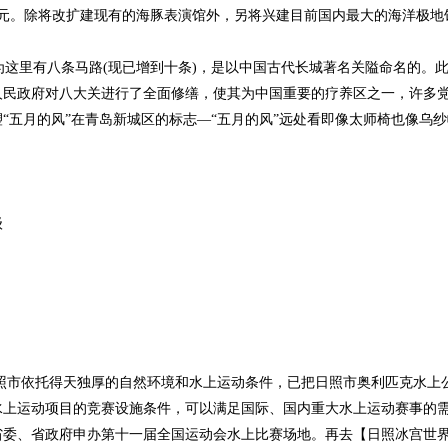
美元。除将改扩建现有的海豚表演馆外，另将兴建目前国内最大的海洋极
为这里有八条马路(现已增到十条)，是以中国古代长城著名关隘命名的。此
人民政府对八大关进行了全面修缮，使其为中国重要的疗养区之一，许多
“五月的风”在青岛新城区的标志—“五月的风”远处看即像太师椅也像乌
级
市依托得天独厚的自然环境和水上运动条件，已把日照市奥利匹克水上公
上运动项目的竞赛设施条件，可以满足国际、国内重大水上运动赛事的需要
委、省政府申办第十一届全国运动会水上比赛场地。再去【日照冰宫世界