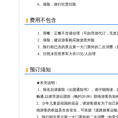
6、保险：旅行社责任险
费用不包含
1、用餐：正餐不含请自理（可由导游代订，无发
2、保险：建议游客购买旅游意外险
3、除行程已含的景点第一大门票外的二次消费（
4、日照冰宫世界军大衣15元/人自理
预订须知
★补充说明：
1、报名后请索取《出团通知书》，请仔细阅读，
畅通,以便导游出团前（晚约20:00）联络游客告知
2、少年儿童是祖国的花朵，请游客朋友为了自己
他游客的权益及生命安全，可依据《道路旅客运输
3、除行程中景点第一大门票外的二次消费（如景