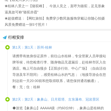
❀桂林八景之一【骆驼峰】、今游人見之，直呼为骆驼，足见形象
逼真故可称"骆驼赤霞"
❀超值赠送：【网红旅拍】免费穿少数民族服饰穿戴让你随心拍摄
风景免费赠送一张5寸照片！
行程安排
第1天：第1天：苏州-桂林
请携带有效身份证原件，前往山水桂林，专业管家人员举接站
牌等候，待您检查行李、随身物品无遗漏后，赴桂林市区入住
酒店。晚上可自由慢步【正阳步行街、中心广场】（自由活动
导游及车不陪同），感受桂林山水的气息；（地接导游会在您
到达前一天20:00前和您取得联系，请您保持通讯畅通）。
餐：无；住：桂林
第2天：第2天：象鼻山、日月双塔、古东瀑布、冠岩景区
◆游览【象鼻山】AAAAA级（约60分钟），象鼻山是桂林的