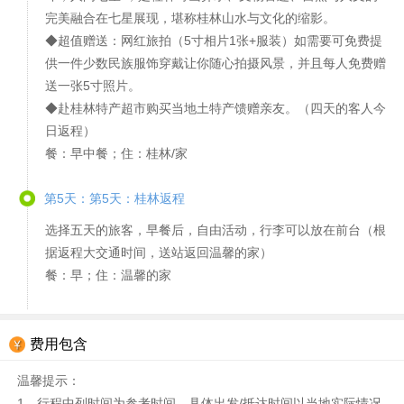
完美融合在七星展现，堪称桂林山水与文化的缩影。
◆超值赠送：网红旅拍（5寸相片1张+服装）如需要可免费提
供一件少数民族服饰穿戴让你随心拍摄风景，并且每人免费赠
送一张5寸照片。
◆赴桂林特产超市购买当地土特产馈赠亲友。（四天的客人今
日返程）
餐：早中餐；住：桂林/家
第5天：第5天：桂林返程
选择五天的旅客，早餐后，自由活动，行李可以放在前台（根
据返程大交通时间，送站返回温馨的家）
餐：早；住：温馨的家
费用包含
温馨提示：
1、行程中列时间为参考时间，具体出发/抵达时间以当地实际情况