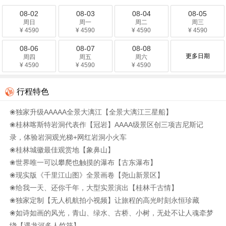
08-02
08-03
08-04
08-05
周日
周一
周二
周三
¥ 4590
¥ 4590
¥ 4590
¥ 4590
08-06
08-07
08-08
更多日期
周四
周五
周六
¥ 4590
¥ 4590
¥ 4590
行程特色
❀独家升级AAAAA全景大漓江【全景大漓江三星船】
❀桂林喀斯特岩洞代表作【冠岩】AAAA级景区创三项吉尼斯记
录，体验岩洞观光梯+网红岩洞小火车
❀桂林城徽最佳观赏地【象鼻山】
❀世界唯一可以攀爬也触摸的瀑布【古东瀑布】
❀现实版《千里江山图》全景画卷【尧山新景区】
❀给我一天、还你千年，大型实景演出【桂林千古情】
❀独家定制【无人机航拍小视频】让旅程的高光时刻永恒珍藏
❀如诗如画的风光，青山、绿水、古桥、小树，无处不让人魂牵梦
绕【遇龙河多人竹筏】