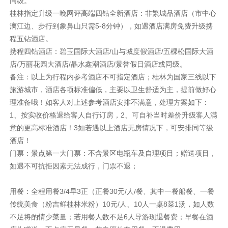
同级。
桂林指定升级一晚网评高端四钻全新酒店：非繁城品酒店（市中心
漓江边、步行到象鼻山只需5-8分钟），如遇酒店满房免费升级携
程五钻酒店。
携程四钻酒店：碧玉国际大酒店/山与城度假酒店/五棵松国际大酒
店/万丽花园大酒店/晶水鑫潮酒店/景誉假日酒店或同级。
备注：以上为行程内参考酒店不可指定酒店；桂林为国家三线以下
旅游城市，酒店各项标准偏低，主要以卫生舒适为主，提前做好心
理准备哦！如客人对上述参考酒店安排不满意，处理方案如下：
1、按实收价格退给客人自行订房，2、可自补当时差价升级客人满
意的更高标准酒店！3如若遇以上酒店无房情况下，可安排同等级
酒店！
门票：景点第一大门票：不含景区电瓶车及自理项目；赠送项目，
如遇不可抗拒因素无法成行，门票不退；
用餐：全程用餐3/4早3正（正餐30元/人/餐、其中一餐船餐、一餐
传统美食（粉吉鲜桂林米粉）10元/人、10人一桌8菜1汤，如人数
不足将酌情少菜量；若用餐人数不足6人导游现退餐费；早餐在酒