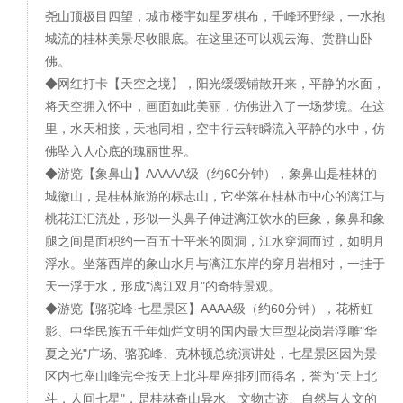
尧山顶极目四望，城市楼宇如星罗棋布，千峰环野绿，一水抱
城流的桂林美景尽收眼底。在这里还可以观云海、赏群山卧
佛。
◆网红打卡【天空之境】，阳光缓缓铺散开来，平静的水面，
将天空拥入怀中，画面如此美丽，仿佛进入了一场梦境。在这
里，水天相接，天地同相，空中行云转瞬流入平静的水中，仿
佛坠入人心底的瑰丽世界。
◆游览【象鼻山】AAAAA级（约60分钟），象鼻山是桂林的
城徽山，是桂林旅游的标志山，它坐落在桂林市中心的漓江与
桃花江汇流处，形似一头鼻子伸进漓江饮水的巨象，象鼻和象
腿之间是面积约一百五十平米的圆洞，江水穿洞而过，如明月
浮水。坐落西岸的象山水月与漓江东岸的穿月岩相对，一挂于
天一浮于水，形成"漓江双月"的奇特景观。
◆游览【骆驼峰·七星景区】AAAA级（约60分钟），花桥虹
影、中华民族五千年灿烂文明的国内最大巨型花岗岩浮雕"华
夏之光"广场、骆驼峰、克林顿总统演讲处，七星景区因为景
区内七座山峰完全按天上北斗星座排列而得名，誉为"天上北
斗，人间七星"，是桂林奇山异水、文物古迹、自然与人文的