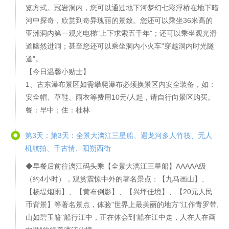
览方式。冠岩洞内，您可以通过地下河梦幻七彩浮桥在地下暗
河中探奇，欣赏到奇异瑰丽的景致。您还可以乘坐36米高的
亚洲洞内第一观光电梯"上下求索五千年"；还可以乘坐观光滑
道幽然进洞；甚至您还可以乘坐洞内小火车"穿越洞内时光隧
道"。
【今日温馨小贴士】
1、古东瀑布景区如需攀爬瀑布必须换景区内安全装备，如：
安全帽、草鞋、雨衣等费用10元/人起，请自行向景区购买。
餐：早中；住：桂林
第3天：第3天：全景大漓江三星船、遇龙河多人竹筏、无人
机航拍、千古情、阳朔西街
◆早餐后前往漓江码头乘【全景大漓江三星船】AAAAA级
（约4小时），观赏震惊中外的著名景点：【九马画山】、
【杨堤烟雨】、【黄布倒影】、【兴坪佳境】、【20元人民
币背景】等著名景点，体验"世界上最美丽的地方"江作青罗带,
山如碧玉簪"船行江中，正在体会到'船在江中走，人在人在画