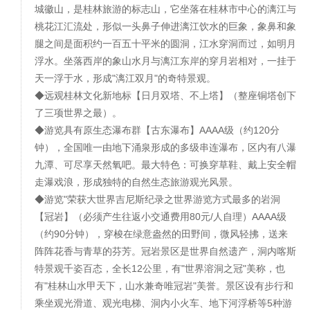
城徽山，是桂林旅游的标志山，它坐落在桂林市中心的漓江与
桃花江汇流处，形似一头鼻子伸进漓江饮水的巨象，象鼻和象
腿之间是面积约一百五十平米的圆洞，江水穿洞而过，如明月
浮水。坐落西岸的象山水月与漓江东岸的穿月岩相对，一挂于
天一浮于水，形成"漓江双月"的奇特景观。
◆远观桂林文化新地标【日月双塔、不上塔】（整座铜塔创下
了三项世界之最）。
◆游览具有原生态瀑布群【古东瀑布】AAAA级（约120分
钟），全国唯一由地下涌泉形成的多级串连瀑布，区内有八瀑
九潭、可尽享天然氧吧。最大特色：可换穿草鞋、戴上安全帽
走瀑戏浪，形成独特的自然生态旅游观光风景。
◆游览"荣获大世界吉尼斯纪录之世界游览方式最多的岩洞
【冠岩】（必须产生往返小交通费用80元/人自理）AAAA级
（约90分钟），穿梭在绿意盎然的田野间，微风轻拂，送来
阵阵花香与青草的芬芳。冠岩景区是世界自然遗产，洞内喀斯
特景观千姿百态，全长12公里，有"世界溶洞之冠"美称，也
有"桂林山水甲天下，山水兼奇唯冠岩"美誉。景区设有步行和
乘坐观光滑道、观光电梯、洞内小火车、地下河浮桥等5种游