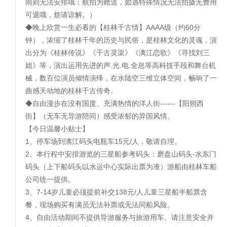
雨则无法安排哦；航拍为赠送，如遇特殊情况无法拍摄无费用
可退哦，烦请谅解。）
◆晚上欣赏一生必看的【桂林千古情】AAAA级（约60分
钟），浓缩了桂林千年的历史与民俗，是桂林文化的灵魂，演
出分为《桂林传说》《千古灵渠》《漓江恋歌》《寻找刘三
姐》等，演出运用先进的声.光.电.全息等高科技手段和舞台机
械，数百位演员倾情演绎，在水陆空三维立体空间，畅响了一
曲感天动地的桂林千古传奇。
◆自由漫步在没有国度、充满热情的洋人街------【阳朔西
街】（无车无导游陪同）感受浓郁的异国风情。
【今日温馨小贴士】
1、停车场到漓江码头电瓶车15元/人，敬请自理。
2、本行程中安排游览的三星船参考码头：磨盘山码头-水东门
码头（上下船码头以水运中心实际出票为准）游船由桂林车船
公司统一提供。
3、7-14岁儿童必须提前补交138元/人儿童三星船半船票含
餐，现场购买有满员无法补票或无法同船风险。
4、自由活动期间不提供导游服务与旅游用车、请注意安全并