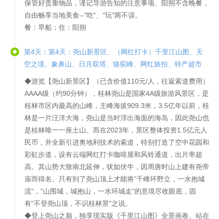
保管好贵重物品，谨记导游告知的注意事项、阳朔不含晚餐，
自由畅享当地美食--"吃"、"玩"两不误。
餐：早船；住：阳朔
第4天：第4天：尧山新景区、（网红打卡）千里江山图、天
空之境、象鼻山、日月双塔、骆驼峰、网红旅拍、特产超市
◆游览【尧山新景区】（已含价值110元/人，往返索道费用）
AAAA级（约90分钟），桂林尧山是国家4A级旅游风景区，是
桂林市区内最高的山峰，主峰海拔909.3米，3.5亿年以前，桂
林是一片汪洋大海，尧山是当时浮出海面的海岛，因此尧山也
是桂林唯一一座土山。而在2023年，景区整体投资1.5亿元人
民币，并全新引进奥地利技术的索道，特别打造了空中花园和
彩虹步道，设有云端网红打卡咖啡屋和风铃通道，出片率超
高。其山势大致南北延伸，状如伏牛，因周唐时山上建有尧帝
庙而得名。只有到了尧山顶上才能将"千峰环野立，一水抱城
流"，"山围城，城抱山，一水环城走"的意境尽收眼底，固
有"不登尧山顶，不识桂林景"之说。
◆登上尧山之巅，独享现实版《千里江山图》全景画卷。站在