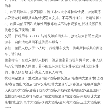
为准。
2、如遇到堵车，景区排队，漓江水位大小等特殊情况，游览顺序
以及游览时间根据当地情况适当安排。不再另行通知，敬请谅解！
3、如因自然原因和政策性因素等造成不能参观景点,我社按照团队
优惠价格只现退门票
交通：行程用车（2+1）陆地头等舱商务车，接送站为普通空调旅
游车，自由活动期间不提供用车服务；
备注：整团人数少于15人时，行程用车改为：仿考斯特或其它商务
车，请知晓！
住宿标准：全程入住双人标间；酒店住宿若出现单男单女，客人须
与其它同性客人同住，若不能服从旅行社安排或旅行社无法安排
的，客人须当地现补房差入住双人标间。
携程四钻酒店：兰欧酒店/隐沫酒店/丽枫酒店/维也纳大酒店/悦璟酒
店/睿吉西山大酒店/国际饭店/桂林大酒店/凡尔赛酒店/维纳斯皇家/
天街国际大酒店/金嗓子国际大酒店/康福特酒店/栖隐舍/金皇国际/
星悦国际/丽呈睿轩高铁店//丽呈潮控酒店/隐漫酒店/南航明珠大酒
店/悦城山水/民丰大酒店/创锦大酒店/金水湾大酒店/玉圭大酒店或