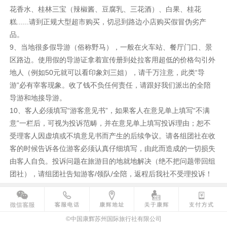
花香水、桂林三宝（辣椒酱、豆腐乳、三花酒）、白果、桂花
糕......请到正规大型超市购买，切忌到路边小店购买假冒伪劣产
品。
9、当地很多假导游（俗称野马），一般在火车站、餐厅门口、景
区路边。使用假的导游证拿着宣传册到处拉客用超低的价格勾引外
地人（例如50元就可以看印象刘三姐），请千万注意，此类“导
游”必有宰客现象。收了钱不负任何责任，请跟好我们派出的全陪
导游和地接导游。
10、客人必须填写“游客意见书”，如果客人在意见单上填写“不满
意”一栏后，可视为投诉范畴，并在意见单上填写投诉理由；恕不
受理客人因虚填或不填意见书而产生的后续争议。请各组团社在收
客的时候告诉各位游客必须认真仔细填写，由此而造成的一切损失
由客人自负。投诉问题在旅游目的地就地解决（绝不把问题带回组
团社），请组团社告知游客/领队/全陪，返程后我社不受理投诉！
©中国康辉苏州国际旅行社有限公司