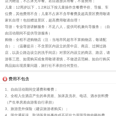
店为赠送，不占床无早餐。若自愿放弃用餐，不退费用；
儿童：12周岁以下，1.2米以下按儿童操作含餐费半价、导服、车
位费，其他费用不含；儿童不占床不含早餐费及超高景区费用敬请
家长自理！包括赠送景区，超高费用敬请自理！
导游：专业导游讲解服务：不足八人，提供司机兼向导服务；（自
由活动期间不提供导游服务）
购物：全程不进购物店（注：当地市民超市不算购物店，敬请配
合）；（温馨提示：不含景区内设立的景中店、商店、过脚过路
店，以及公路边设立的洗手间店）对景区内设立的商店、路店，请
游客三思、如需购买或食用敬请谨慎，不做进店范畴。如自行购买
商品如出现质量问题，旅行社不承担任何责任。
费用不包含
1、自由活动期间交通费和餐费；
2、全程入住酒店产生的单房差、加床及洗衣、电话、酒水饮料费
（产生单房差由游客自行承担）
3、旅游意外保险（建议旅游者购买）；
4、因交通延误、取消等意外事件或不可抗力原因导致的额外费