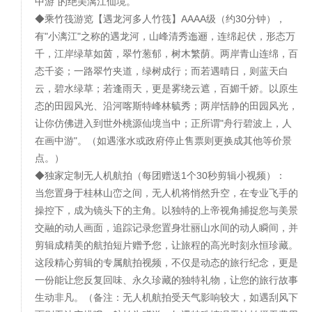
中游"的绝美漓江仙境。
◆乘竹筏游览【遇龙河多人竹筏】AAAA级（约30分钟），
有"小漓江"之称的遇龙河，山峰清秀迤逦，连绵起伏，形态万
千，江岸绿草如茵，翠竹葱郁，树木繁荫。两岸青山连绵，百
态千姿；一路翠竹夹道，绿树成行；而若遇晴日，则蓝天白
云，碧水绿草；若逢雨天，更是雾绕云遮，百媚千娇。以原生
态的田园风光、沿河喀斯特峰林毓秀；两岸恬静的田园风光，
让你仿佛进入到世外桃源仙境当中；正所谓"舟行碧波上，人
在画中游"。（如遇涨水或政府停止售票则更换成其他等价景
点。）
◆独家定制无人机航拍（每团赠送1个30秒剪辑小视频）：
当您置身于桂林山峦之间，无人机将悄然升空，在专业飞手的
操控下，成为镜头下的主角。以独特的上帝视角捕捉您与美景
交融的动人画面，追踪记录您置身壮丽山水间的动人瞬间，并
剪辑成精美的航拍短片赠予您，让旅程的高光时刻永恒珍藏。
这段精心剪辑的专属航拍视频，不仅是动态的旅行纪念，更是
一份能让您反复回味、永久珍藏的独特礼物，让您的旅行故事
生动非凡。（备注：无人机航拍受天气影响较大，如遇刮风下