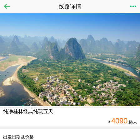
线路详情
纯净桂林经典纯玩五天
4090
¥
起/人
出发日期及价格