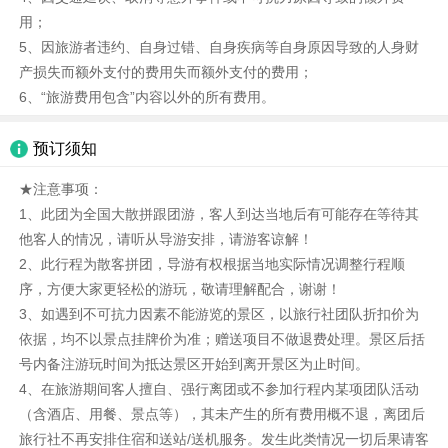
用；
5、因旅游者违约、自身过错、自身疾病等自身原因导致的人身财
产损失而额外支付的费用失而额外支付的费用；
6、“旅游费用包含”内容以外的所有费用。
预订须知
★注意事项：
1、此团为全国大散拼跟团游，客人到达当地后有可能存在等待其
他客人的情况，请听从导游安排，请游客谅解！
2、此行程为散客拼团，导游有权根据当地实际情况调整行程顺
序，方便大家更轻松的游玩，敬请理解配合，谢谢！
3、如遇到不可抗力因素不能游览的景区，以旅行社团队折扣价为
依据，均不以景点挂牌价为准；赠送项目不做退费处理。景区后括
号内备注游玩时间为抵达景区开始到离开景区为止时间。
4、在旅游期间客人擅自、强行离团或不参加行程内某项团队活动
（含酒店、用餐、景点等），其未产生的所有费用概不退，离团后
旅行社不再安排住宿和送站/送机服务。发生此类情况一切后果请客