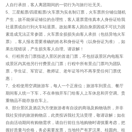
人自行承担，客人离团期间的一切行为与旅行社无关。
5、三星船票/四星船票/火车票为实名制订票，火车票所分铺位随机
产生，故不能保证铺位的合理性，客人退票需传真本人身份证给我
社退票或自行到火车站退票。故如果客人因自身原因或不可抗力因
素造成无法正常参团，火车票全损损失由客人承担（包括异地火车
票），客人报名需要准确的姓名和身份证号（以身份证为准），如
果出现错误，产生损失客人自理。请谅解！
6、行程所含门票指进入景区的首道门票，不包括该景区内电瓶车
或景区内其他另行付费景点门票；行程中所有景点门票均为团队
票，学生证、军官证、教师证、老年证等均不再享受任何门票优
惠；
7、全程使用空调旅游车，每人一个正座位；旅游车到景点、餐厅
期间客人统一下车，不在单独开车门给客人上车休息和开空调。贵
重物品不能存放在车上。
8、部分景区及酒店为方便旅游者有自设的商场及购物场所，并非
我社安排的旅游购物店，此类投诉我社无法受理，敬请谅解；如在
自由活动期间有购物需求，请自行前往当地购物时请慎重考虑，把
握好质量与价格，务必索要发票，当地特产有罗汉果、桂圆肉、桂