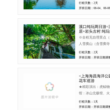
行程天数：2天
开班日期：08-04、08-08、
溪口纯玩两日游<
居+岩头古村 纯
※全程无自理景点（
人雪窦山（含雪窦寺）
地/人间弥勒 ※5A
行程天数：2天
委员长，
开班日期：开班日期调
<上海海昌海洋公
花车巡游
★精彩演出：虎鲸物语
馆：冰山北极馆、火山
乐：极速漂流、深海奇
行程天数：1天
开班日期：开班日期调