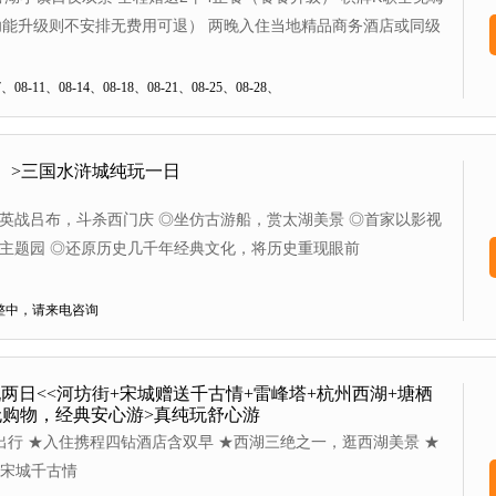
V功能升级则不安排无费用可退） 两晚入住当地精品商务酒店或同级
08-11、08-14、08-18、08-21、08-25、08-28、
）>三国水浒城纯玩一日
英战吕布，斗杀西门庆 ◎坐仿古游船，赏太湖美景 ◎首家以影视
主题园 ◎还原历史几千年经典文化，将历史重现眼前
整中，请来电咨询
两日<<河坊街+宋城赠送千古情+雷峰塔+杭州西湖+塘栖
无购物，经典安心游>真纯玩舒心游
出行 ★入住携程四钻酒店含双早 ★西湖三绝之一，逛西湖美景 ★
-宋城千古情