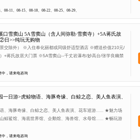
08-11、08-15、08-18、08-22、08-25、08-29、
溪口雪窦山 5A雪窦山（含人间弥勒·雪窦寺）+5A蒋氏故
玩②日>>纯玩无购物
景交除外） ※入住奉化丽都或同级舒适型酒店 ※赠送价值210元/
+蒋氏故居大门票 ※5A雪窦山--千丈岩瀑布/妙高台/张学良幽禁
蒋氏故居--文昌阁/丰镐房/小洋房/玉泰盐铺 ※逛吃溪口老街，邂逅蒋
整中，请来电咨询
园一日游>虎鲸物语、海豚奇缘、白鲸之恋、美人鱼表演、
、海豚奇缘、白鲸之恋、美人鱼表演、花车巡游...... ★魅力场
鲸鲨馆、海底世界馆、企鹅馆、海兽馆、水母馆...... ★畅玩游
航、高空缆车、海豚过山车、雪国列车、众多儿童游乐设施......
整中，请来电咨询