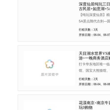
深度仙居纯玩三日
古民居+如意湖+5
如意桥>（升级1
【纯玩深度仙居】精
5A景点隋代古刹—
桥、新景-佛影韵莲
行程天数：3天
早4正餐，品仙居农
开班日期：08-04、08-07、
天目湖水世界VS
游>一晚商务酒店
打卡华东地区唯一临
馆、国宝大熊猫馆、
行程天数：2天
开班日期：08-04、08-08、
花漾南京<南京牛
玩0购物