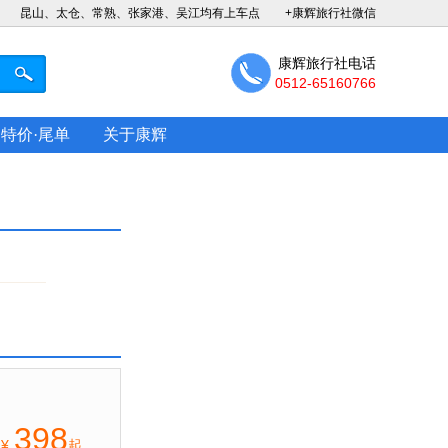
昆山、太仓、常熟、张家港、吴江均有上车点
+康辉旅行社微信
康辉旅行社电话
0512-65160766
特价·尾单
关于康辉
398
¥
起