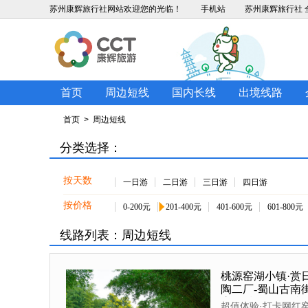
苏州康辉旅行社
网站欢迎您的光临！
手机站
苏州康辉旅行社 全
首页
周边短线
国内长线
出境线路
首页
> 周边短线
分类选择：
按天数
一日游
二日游
三日游
四日游
按价格
0-200元
201-400元
401-600元
601-800元
线路列表：周边短线
桃源窑湖小镇·赏
陶二厂-蜀山古南街
寺-云湖风景区特
超值体验·打卡网红