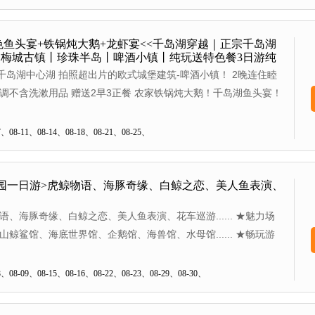
色鱼头宴+铁锅炖大鹅+龙虾宴<<千岛湖穿越｜正宗千岛湖
梅城古镇丨珍珠半岛丨啤酒小镇丨纯玩送特色餐3日游纯
岛湖中心湖区，游船畅游天下第一秀水>>纯玩无购物
”千岛湖中心湖 拍照超出片的欧式城堡建筑-啤酒小镇！ 2晚连住睦
调不含洗漱用品 赠送2早3正餐 农家铁锅炖大鹅！千岛湖鱼头宴！
08-11、08-14、08-18、08-21、08-25、
园一日游>虎鲸物语、海豚奇缘、白鲸之恋、美人鱼表演、
、海豚奇缘、白鲸之恋、美人鱼表演、花车巡游...... ★魅力场
鲸鲨馆、海底世界馆、企鹅馆、海兽馆、水母馆...... ★畅玩游
航、高空缆车、海豚过山车、雪国列车、众多儿童游乐设施......
08-09、08-15、08-16、08-22、08-23、08-29、08-30、