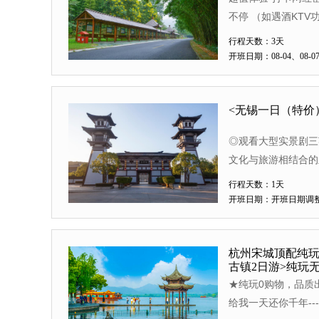
KTV
不停 （如遇酒KT
（含早含空调）
行程天数：3天
开班日期：08-04、08-07、
<无锡一日（特价
◎观看大型实景剧三
文化与旅游相结合的
行程天数：1天
开班日期：开班日期调
杭州宋城顶配纯玩
古镇2日游>纯玩
★纯玩0购物，品质
给我一天还你千年--