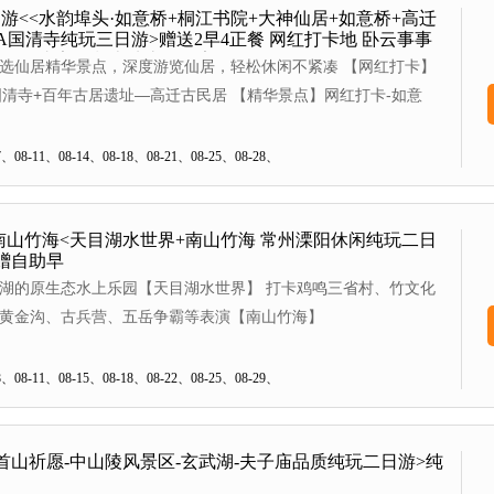
游<<水韵埠头·如意桥+桐江书院+大神仙居+如意桥+高迁
A国清寺纯玩三日游>赠送2早4正餐 网红打卡地 卧云事事
餐胖鱼头宴+1餐本地土鸡煲宴）
选仙居精华景点，深度游览仙居，轻松休闲不紧凑 【网红打卡】
国清寺+百年古居遗址—高迁古民居 【精华景点】网红打卡-如意
 【精选住宿】2晚农家连住，舒适干净不挪窝 【美味团餐】赠送2
家特色餐
08-11、08-14、08-18、08-21、08-25、08-28、
南山竹海<天目湖水世界+南山竹海 常州溧阳休闲纯玩二日
赠自助早
湖的原生态水上乐园【天目湖水世界】 打卡鸡鸣三省村、竹文化
黄金沟、古兵营、五岳争霸等表演【南山竹海】
08-11、08-15、08-18、08-22、08-25、08-29、
首山祈愿-中山陵风景区-玄武湖-夫子庙品质纯玩二日游>纯