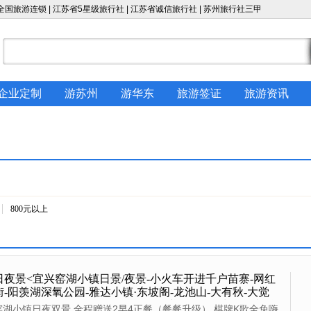
国旅游连锁 | 江苏省5星级旅行社 | 江苏省诚信旅行社 |
苏州旅行社
三甲
企业定制
游苏州
游华东
旅游签证
旅游资讯
800元以上
日夜景<宜兴窑湖小镇日景/夜景-小火车开进千户苗寨-网红
-阳羡湖深氧公园-雅达小镇·东坡阁-龙池山-大有秋-大觉
色休闲纯玩3日游>纯玩0购物；全程赠送2早4正餐；免棋牌
窑湖小镇日夜双景 全程赠送2早4正餐（餐餐升级） 棋牌K歌全免嗨