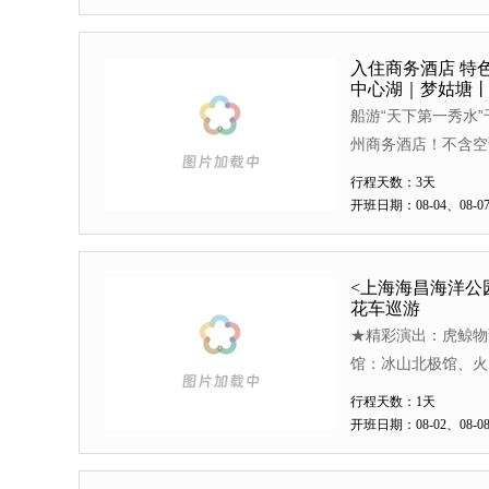
入住商务酒店 特
中心湖｜梦姑塘丨
玩无购物，穿越千
船游“天下第一秀水
州商务酒店！不含空
特色龙虾宴
行程天数：3天
开班日期：08-04、08-07、
<上海海昌海洋公
花车巡游
★精彩演出：虎鲸物语
馆：冰山北极馆、火山
乐：极速漂流、深海奇
行程天数：1天
开班日期：08-02、08-08、