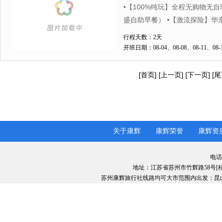
纯玩二日二日游>一样的漂流
•【100%纯玩】全程无购物无
色鱼头宴
盛自助早餐） •【激流探险】华
春桃源•网红云梯•九霄碧云洞•
行程天数：2天
当地特色鱼头宴
开班日期：08-04、08-08、08-11、08-1
[首页] [上一页] [
下一页
] [
尾
关于康辉
康辉荣誉
康辉资
电话：
地址：江苏省苏州市竹辉路58号[
苏州康辉旅行社线路均可大市范围内出发：昆