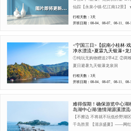
仙踪【永泉小镇-忆江南12景】
级地质公园【马仁奇峰】 ★洋滩
行程天数：3天
开班日期：08-04、08-07、08-11、08-1
<宁国三日>【皖南小桂林·
净水漂流+夏霖九天银瀑+龙
送2早4正纯玩三日
①纯玩无购物赠送2早4正 ②两
夏日避暑九天银瀑龙泉洞
行程天数：3天
开班日期：08-04、08-07、08-11、08-1
难得假期！确保游览中心湖核
岛湖中心湖/激情湖源溪漂流/
1正特色鱼头宴 纯玩③日
【不擦边 不将就不玩低价野湖区
千岛胜景 【清凉盛夏】——网