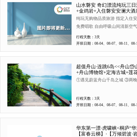
山水磐安 奇幻漂流纯玩三日
+金鸡岩+入住磐安安澜大酒
纯玩无购物品质旅游 指定入住安
免费唱歌 自由呼吸山间清新空
行程天数：3天
开班日期：08-04、08-07、08-11、08-1
超值舟山·连跳6岛<<舟山
+舟山博物馆+定海古城+莲
含2早1正餐>
①遇见蔚蓝舟山千岛之城 ③两晚
行程天数：3天
开班日期：08-04、08-07、08-11、08-1
华东第一漂·虎啸峡<桐庐“
【富春云梯】·【万倾碧波·