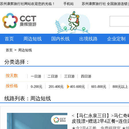
苏州康辉旅行社
网站欢迎您的光临！
手机站
苏州康辉旅行社 全国旅游连锁 |
首页
周边短线
国内长线
出境线路
企业定制
首页
> 周边短线
分类选择：
按天数
一日游
二日游
三日游
四日游
按价格
0-200元
201-400元
401-600元
601-800元
800元以上
线路列表：周边短线
<【马仁永泉三日】>马仁奇
皮筏漂+赠送2早4正餐+连
★含2早4正餐、免费棋牌室 ★