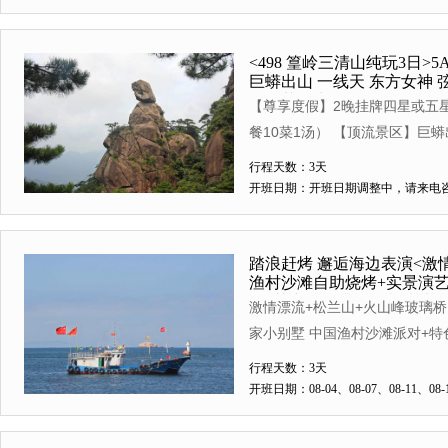
<498 篁岭三清山纯玩3日
巨蟒出山 一线天 东方女神 
网红花溪水街
【尊享度假】2晚挂牌四星或五星
餐10菜1汤） 【顶流景区】巨
【5A篁岭·鲜花小镇】乡村游标
行程天数：3天
荡文化街区，婺源超燃打卡地赣
开班日期：开班日期调整中，请来电
小桥流水人家·李坑
踏浪赶烤 邂逅海边表演<激
渔村沙滩自助烧烤+实景演艺
4正其中特别升级一餐扶墙
激情漂流+松兰山+火山峰玻璃桥
家小别墅 中国渔村沙滩派对+特
行程天数：3天
开班日期：08-04、08-07、08-11、08-1