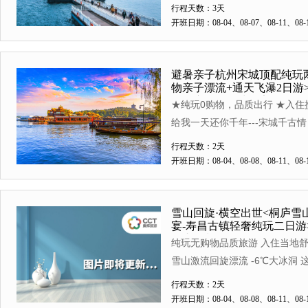
罗纪、花海瀑布、戏水泉池】 【
行程天数：3天
漂流 【品质把控】 精选2晚携
开班日期：08-04、08-07、08-11、08-1
避暑亲子杭州宋城顶配纯玩两
物亲子漂流+通天飞瀑2日游
暑、亲子、趣味、安全，尽
★纯玩0购物，品质出行 ★入住
给我一天还你千年---宋城千古情
行程天数：2天
开班日期：08-04、08-08、08-11、08-1
雪山回旋·横空出世<桐庐雪
宴-寿昌古镇轻奢纯玩二日游
洞内用餐
纯玩无购物品质旅游 入住当地舒
雪山激流回旋漂流 -6℃大冰洞
行程天数：2天
开班日期：08-04、08-08、08-11、08-1