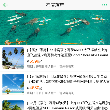
宿雾薄菏
[【宿务·薄荷】菲律宾宿务薄荷4N5D 太平洋航空上海
直飞往返 2晚薄荷岛海边五星Bohol Shores/Be Grand
或同级+2晚宿务市区五星Seda/Bai或同级]
5599
¥
起
班期：开班日期调整中，请来电咨询
[【春节/寒假】【玩趣薄荷】宿雾+薄荷4晚6日半自助
（HO直飞，2晚宿雾+2晚薄荷 全程网评4星，宿雾人文
三部曲，薄荷陆地游，赠保险）]<指定班期双人减
4680
¥
起
1500>
班期：开班日期调整中，请来电咨询
[1-2月【宿务+薄荷4晚6天】上海HO直飞往返/1站乳胶]
<网红酒店NO.1 Henann Resort或同级/两天自由活动/