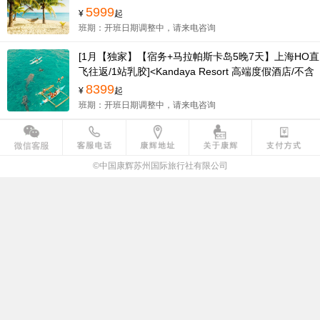
不含签税480元/人（与团费同收）>
5999
¥
起
班期：开班日期调整中，请来电咨询
[1月【独家】【宿务+马拉帕斯卡岛5晚7天】上海HO直
飞往返/1站乳胶]<Kandaya Resort 高端度假酒店/不含
签税480元/人（与团费同收）>
8399
¥
起
班期：开班日期调整中，请来电咨询
©中国康辉苏州国际旅行社有限公司