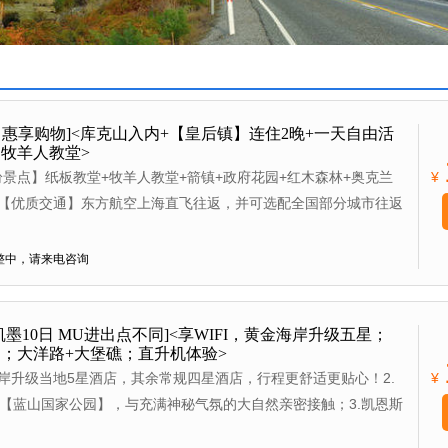
 惠享购物]<库克山入内+【皇后镇】连住2晚+一天自由活
牧羊人教堂>
纷景点】纸板教堂+牧羊人教堂+箭镇+政府花园+红木森林+奥克兰
¥
 【优质交通】东方航空上海直飞往返，并可选配全国部分城市往返
便捷！线路特色： 罗托鲁瓦五星景点【爱歌顿皇家牧场】,带您体
喂食小动物，亲近大自然；； 新西兰毛利文化的聚集地【毛利文
整中，请来电咨询
护区，了解和感受毛利人的历史文化；
墨10日 MU进出点不同]<享WIFI，黄金海岸升级五星；
；大洋路+大堡礁；直升机体验>
海岸升级当地5星酒店，其余常规四星酒店，行程更舒适更贴心！2.
¥
【蓝山国家公园】，与充满神秘气氛的大自然亲密接触；3.凯恩斯
，体验大堡礁与海岛完美结合，探索神秘海底珊瑚礁群；线路特