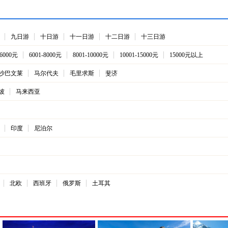
6. 特别安排前往被誉为澳大利亚的“蓝水天堂”【斯蒂芬港】，寻
.凯恩斯—乘船出海【绿岛】，体验大堡礁与海岛完美结合，探索神
8.特别安排前往壮美【大洋路】，带您领略十二门徒的奇景； 9.黄
九日游
十日游
十一日游
十二日游
十三日游
动物园】——近距离接近澳洲最具特色的野生动物；(赠送每人抱
-6000元
6001-8000元
8001-10000元
10001-15000元
15000元以上
0.特别赠送【直升机飞行体验】：您将会看到黃金海岸的金色沙滩，
。
沙巴文莱
马尔代夫
毛里求斯
斐济
坡
马来西亚
印度
尼泊尔
北欧
西班牙
俄罗斯
土耳其