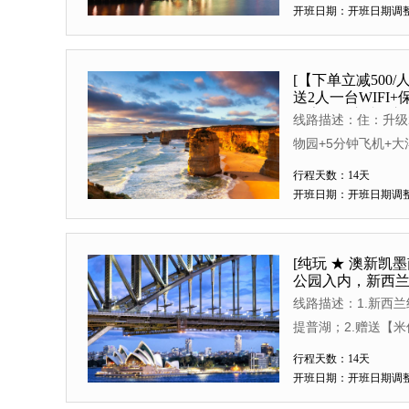
色： 4.黄金海岸
开班日期：开班日期调
送考拉合影照片,一
徒的奇景； 6.特
中飞行时间5分钟。
[【下单立减500
送2人一台WIFI
国家公园入内+库
线路描述：住：升级
物园+5分钟飞机+
顿农场+霍比特人+皇
行程天数：14天
直飞，无早航班线路
开班日期：开班日期调
园三姐妹峰，赠送三
物园 世界遗产大洋
岛：观星小镇梯卡坡
[纯玩 ★ 澳新凯
公园入内，新西兰
天际缆车 新西兰北
线路描述：1.新西
航空公司免费全国联运
提普湖；2.赠送【米
缤纷多样】：8菜1
【库克山国家公园】
适】：精选4星酒店
行程天数：14天
景点【爱歌顿皇家牧
开班日期：开班日期调
理，不走回头路，经
别安排搭乘新西兰最
接，2人一台WIFI