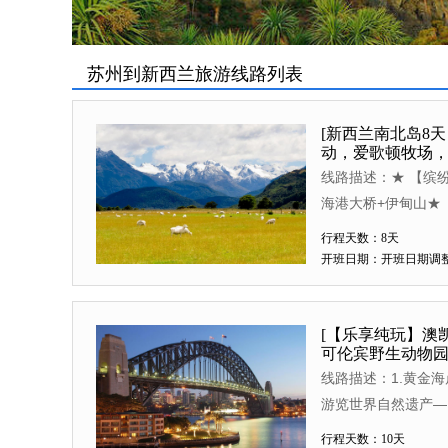
苏州到新西兰旅游线路列表
[新西兰南北岛8天
动，爱歌顿牧场，
线路描述：★ 【缤
海港大桥+伊甸山★
联运服务，出行更加
行程天数：8天
验农场生活的乐趣，
开班日期：开班日期调
化村】,也是地热保
[【乐享纯玩】澳凯
可伦宾野生动物园
线路描述：1.黄金
游览世界自然遗产—
—乘船出海【绿岛】
行程天数：10天