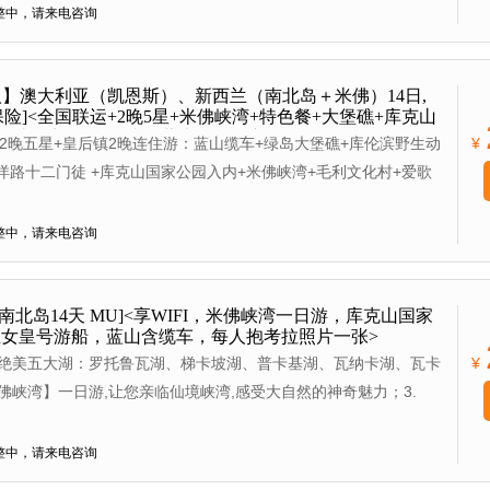
【可伦宾野生动物园】——近距离接近澳洲最具特色的野生动物；(赠
整中，请来电咨询
个家庭一张）； 5.特别安排前往壮美【大洋路】，带您领略十二门
别赠送【黄金海岸飞行体验】：您将会看到黃金海岸的金色沙滩，空
/人】澳大利亚（凯恩斯）、新西兰（南北岛＋米佛）14日,
+保险]<全国联运+2晚5星+米佛峡湾+特色餐+大堡礁+库克山
仑斌野生动物园+赠送蓝山三层缆车>
2晚五星+皇后镇2晚连住游：蓝山缆车+绿岛大堡礁+库伦滨野生动
¥
大洋路十二门徒 +库克山国家公园入内+米佛峡湾+毛利文化村+爱歌
后镇SKYLINE天际缆车食：8菜1汤行：全国联运，东方航空公司
特色： 【行程精彩全面】： 澳大利亚： 世界遗产悉尼蓝山国家公
整中，请来电咨询
层缆车，价值39澳币 黄金海岸－5分钟直升飞机＋库仑斌野生动
路十二门徒 世界遗产凯恩斯绿岛大堡礁＋库兰达雨林小镇 新西兰南
+世界奇景米尔福德峡湾＋库克山国家公园入内＋皇后镇SKYLINE
墨南北岛14天 MU]<享WIFI，米佛峡湾一日游，库克山国家
女皇号游船，蓝山含缆车，每人抱考拉照片一张>
岛：爱格顿皇家牧场+毛利文化村＋霍比特人 【精选航班】：东方
兰绝美五大湖：罗托鲁瓦湖、梯卡坡湖、普卡基湖、瓦纳卡湖、瓦卡
¥
，飞机WIFI，免费托运2件23公斤，境外内陆无早航班 【餐饮
佛峡湾】一日游,让您亲临仙境峡湾,感受大自然的神奇魅力；3.
汤，悉尼港三道式游船餐，凯恩斯大堡礁自助餐 【酒店绝美舒
入内参观，一览山脉冰川的壮阔景致； 4.特别安排罗托鲁瓦五星
+澳洲升级2晚五星，皇后镇连住2晚 【自在悠闲】：行程舒适合
场】,带您体验农场生活的乐趣，喂食小动物，亲近大自然；5.特
整中，请来电咨询
典全含，纯玩无购物! 【附加增值服务】: 优质金牌领队+专业地
古老的滚轴游轮——【新西兰女皇号游船】，享用丰盛的KIWI自