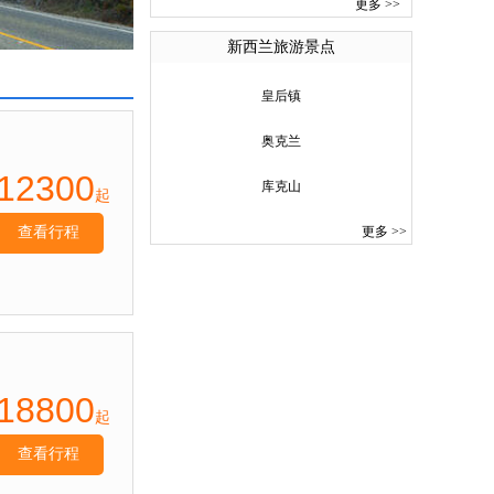
太平洋且在大洋板块与大陆板块之间的特
更多
>>
殊地理位置，使得北岛火山众多，最为著
新西兰旅游景点
名的鲁阿佩胡火山与另外14座火山形成了
世界火山地热异常带的美丽奇观。在火山
的周围，还有很多大小不一，形态各异的
皇后镇
温泉及间歇泉等自然景点，使大自然风光
溶于火山的险要之中，让人在心惊胆颤中
奥克兰
赞叹自然中的美，享受大自然给人们带来
12300
库克山
的宝藏。除了火山景观，新西兰还有很多
起
私人花园、公共花园、农场及酒庄供游人
查看行程
更多
>>
参观，使人不但沉醉在美景之中，还能尝
试着在农场做一些有趣的农活，体会劳动
的快乐，更有机会享受自己的劳动果实。
“蓝天、白云、绿草”是这个国家最吸引人
的地方，满眼的绿色，触手可及的朵朵白
云，仿佛置身在童话的国度。喜欢滑雪、
帆船、观鲸、登山、潜水、游泳和垂钓的
人会发现，这里是难得的好去处，在海
18800
起
上、在山间从事着最朴素、最刺激、最趣
味的游乐，人和自然亲密地交融，感受大
查看行程
自然的恩赐。 新西兰还有许多值得一去
的旅游景点，奥克兰、北岛温泉城——罗