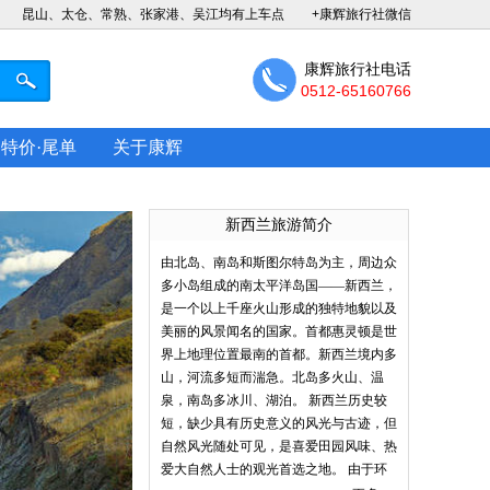
昆山、太仓、常熟、张家港、吴江均有上车点
+康辉旅行社微信
康辉旅行社电话
0512-65160766
特价·尾单
关于康辉
新西兰旅游简介
由北岛、南岛和斯图尔特岛为主，周边众
多小岛组成的南太平洋岛国——新西兰，
是一个以上千座火山形成的独特地貌以及
美丽的风景闻名的国家。首都惠灵顿是世
界上地理位置最南的首都。新西兰境内多
山，河流多短而湍急。北岛多火山、温
泉，南岛多冰川、湖泊。 新西兰历史较
短，缺少具有历史意义的风光与古迹，但
自然风光随处可见，是喜爱田园风味、热
爱大自然人士的观光首选之地。 由于环