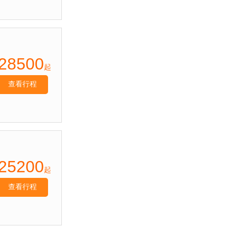
托鲁瓦、陶波、基督城、皇后镇等，有时
间驱车游览，热闹的集市、波利尼西亚风
格的建筑、热情的居民，无不让人流连忘
返。 您若寻求和平宁静、悠然自得，那
么新西兰就是梦想中的天堂；您若追求刺
28500
激、喜欢冒险，那新西兰也具有无可抗拒
起
的吸引力。新西兰是一个神奇的地方，大
型的农场，浓浓的葡萄酒香，热情的毛利
查看行程
人，一切都是那么令人陶醉又向往。
25200
起
查看行程