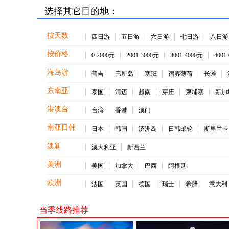
助晚餐；线路特色： 
选择其它目的地：
找海豚的踪迹！ 7
秘海底珊瑚礁群； 
按天数
四日游
五日游
六日游
七日游
八日游
金海岸【可伦宾野生
按价格
0-2000元
2001-3000元
3001-4000元
4001
考拉照片一张) 1
海岛游
空中飞行时间5分钟
普吉
巴厘岛
塞班
宿雾薄荷
长滩
东南亚
泰国
清迈
越南
芽庄
柬埔寨
新加
港澳台
台湾
香港
澳门
南亚日韩
日本
韩国
济洲岛
日韩邮轮
斯里兰卡
澳新
澳大利亚
新西兰
美洲
美国
加拿大
巴西
阿根廷
欧洲
法国
英国
德国
瑞士
希腊
意大利
当季线路推荐