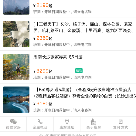
黄龙洞、土司城 凤凰古城精华6日游]
2190
¥
起
班期：开班日期调整中，请来电咨询
[【王者天下】长沙、橘子洲、韶山、森林公园、袁家
界、哈利路亚山、金鞭溪、十里画廊、魅力湘西晚会、
天门山玻璃栈道 凤凰古城、湘西苗寨精华6日游]
2360
¥
起
班期：开班日期调整中，请来电咨询
湖南长沙张家界高飞5日游
3299
精品
¥
起
班期：开班日期调整中，请来电咨询
[【B至尊湘遇5星游】（全程3晚升级当地准五星酒店
+2晚精品客栈酒店）尊贵全含/0购物0自费（长沙进出6
天）]<长沙、韶山、森林公园（袁家界+金鞭溪）、大
3180
¥
起
峡谷玻璃桥、天门山（玻璃栈道）、黄龙洞、张家界歌
班期：开班日期调整中，请来电咨询
舞晚会、凤凰古城>
©中国康辉苏州国际旅行社有限公司