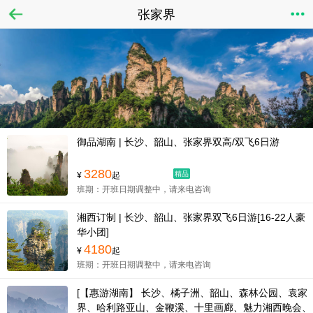
张家界
御品湖南 | 长沙、韶山、张家界双高/双飞6日游
3280
精品
¥
起
班期：开班日期调整中，请来电咨询
湘西订制 | 长沙、韶山、张家界双飞6日游[16-22人豪
华小团]
4180
¥
起
班期：开班日期调整中，请来电咨询
[【惠游湖南】 长沙、橘子洲、韶山、森林公园、袁家
界、哈利路亚山、金鞭溪、十里画廊、魅力湘西晚会、